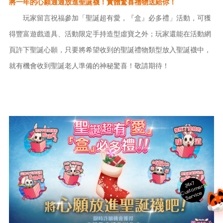
將一年的心願通通放進聖誕襪！實體驚喜禮物送給你！
玩家留言祝福參加「聖誕超有愛，『盒』必多禮」活動，可獲
得豐富遊戲道具、活動限定手持造型虛寶之外；玩家還能在活動網
頁許下聖誕心願，只要將希望收到的聖誕禮物類型放入聖誕襪中，
就有機會收到聖誕老人準備的神秘驚喜！敬請期待！
24x7
ust
o
m
er
S
ervi
c
C
e