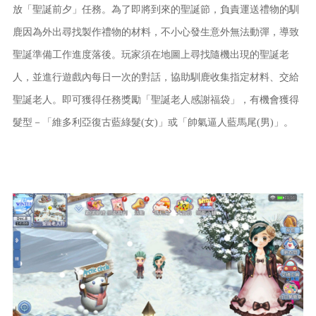
放「聖誕前夕」任務。為了即將到來的聖誕節，負責運送禮物的馴
鹿因為外出尋找製作禮物的材料，不小心發生意外無法動彈，導致
聖誕準備工作進度落後。玩家須在地圖上尋找隨機出現的聖誕老
人，並進行遊戲內每日一次的對話，協助馴鹿收集指定材料、交給
聖誕老人。即可獲得任務獎勵「聖誕老人感謝福袋」，有機會獲得
髮型－「維多利亞復古藍綠髮(女)」或「帥氣逼人藍馬尾(男)」。