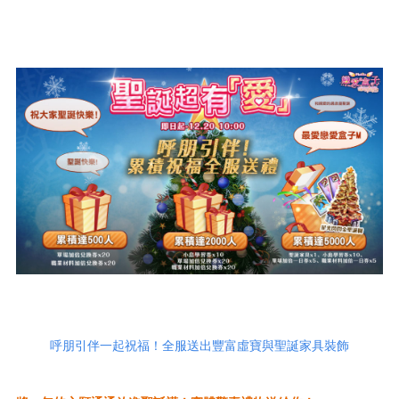
呼朋引伴一起祝福！全服送出豐富虛寶與聖誕家具裝飾