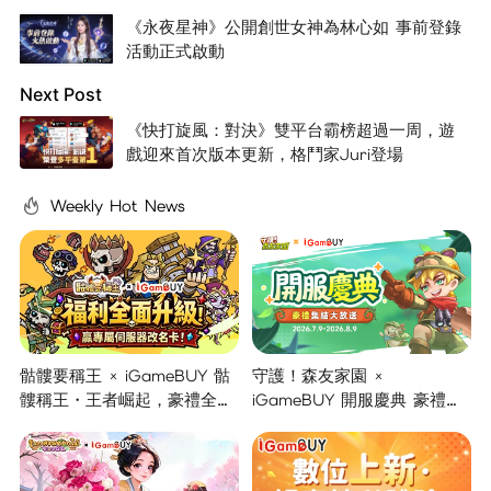
《永夜星神》公開創世女神為林心如 事前登錄
活動正式啟動
Next Post
《快打旋風：對決》雙平台霸榜超過一周，遊
戲迎來首次版本更新，格鬥家Juri登場
Weekly Hot News
骷髏要稱王 × iGameBUY 骷
守護！森友家園 ×
髏稱王・王者崛起，豪禮全面
iGameBUY 開服慶典 豪禮集
開啟！
結大放送！