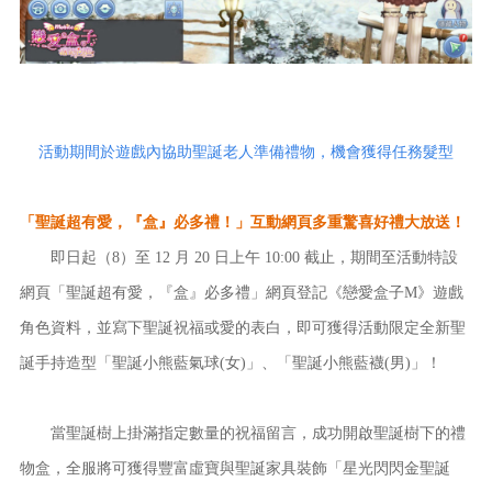
活動期間於遊戲內協助聖誕老人準備禮物，機會獲得任務髮型
「聖誕超有愛，『盒』必多禮！」互動網頁多重驚喜好禮大放送！
即日起（8）至 12 月 20 日上午 10:00 截止，期間至活動特設
網頁「聖誕超有愛，『盒』必多禮」網頁登記《戀愛盒子M》遊戲
角色資料，並寫下聖誕祝福或愛的表白，即可獲得活動限定全新聖
誕手持造型「聖誕小熊藍氣球(女)」、「聖誕小熊藍襪(男)」！
當聖誕樹上掛滿指定數量的祝福留言，成功開啟聖誕樹下的禮
物盒，全服將可獲得豐富虛寶與聖誕家具裝飾「星光閃閃金聖誕