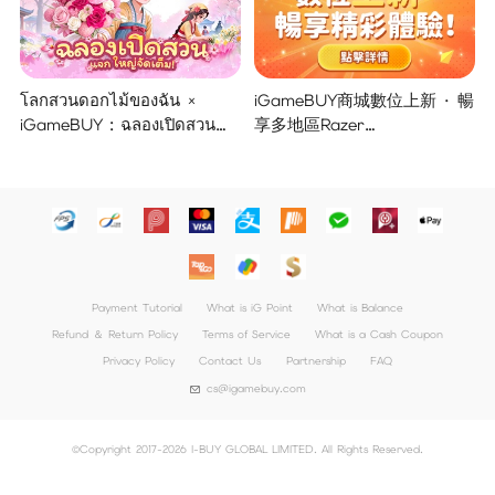
โลกสวนดอกไม้ของฉัน ×
iGameBUY商城數位上新 · 暢
iGameBUY : ฉลองเปิดสวน
享多地區Razer
แจกใหญ่จัดเต็ม !
Gold/PSN/itunes/Netflix/Am
azon/Riot Points新體驗！
Payment Tutorial
What is iG Point
What is Balance
Refund ＆ Return Policy
Terms of Service
What is a Cash Coupon
Privacy Policy
Contact Us
Partnership
FAQ
cs@igamebuy.com
©Copyright 2017-2026 I-BUY GLOBAL LIMITED. All Rights Reserved.