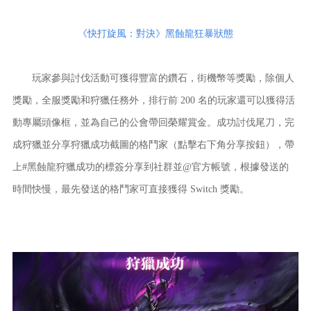
《快打旋風：對決》黑蝕龍狂暴狀態
玩家參與討伐活動可獲得豐富的鑽石，街機幣等獎勵，除個人
獎勵，全服獎勵和狩獵任務外，排行前 200 名的玩家還可以獲得活
動專屬頭像框，並為自己的公會帶回榮耀賞金。成功討伐尾刀，完
成狩獵並分享狩獵成功截圖的格鬥家（點擊右下角分享按鈕），帶
上#黑蝕龍狩獵成功的標簽分享到社群並@官方帳號，根據發送的
時間快慢，最先發送的格鬥家可直接獲得 Switch 獎勵。