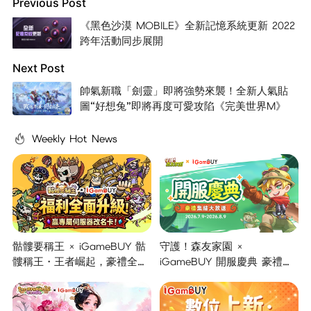
Previous Post
《黑色沙漠 MOBILE》全新記憶系統更新 2022
跨年活動同步展開
Next Post
帥氣新職「劍靈」即將強勢來襲！全新人氣貼
圖“好想兔”即將再度可愛攻陷《完美世界M》
Weekly Hot News
骷髏要稱王 × iGameBUY 骷
守護！森友家園 ×
髏稱王・王者崛起，豪禮全面
iGameBUY 開服慶典 豪禮集
開啟！
結大放送！