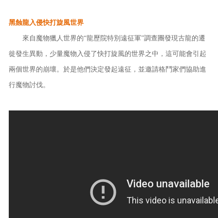
黑蝕龍入侵快打旋風世界
來自魔物獵人世界的“龍歷院特別遠征軍”調查團發現古龍的遷
徙發生異動，少量魔物入侵了快打旋風的世界之中，這可能會引起
兩個世界的崩壞。於是他們決定發起遠征，並邀請格鬥家們協助進
行魔物討伐。