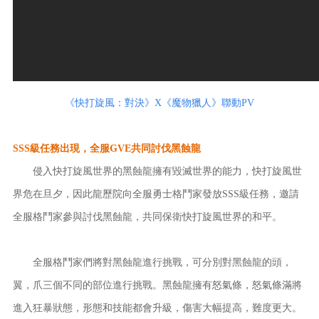
《快打旋風：對決》X《魔物獵人》聯動PV
SSS級任務出現，全服GVE共同討伐黑蝕龍
侵入快打旋風世界的黑蝕龍擁有毀滅世界的能力，快打旋風世
界危在旦夕，因此龍歷院向全服勇士格鬥家發放SSS級任務，邀請
全服格鬥家參與討伐黑蝕龍，共同保衛快打旋風世界的和平。
全服格鬥家們將對黑蝕龍進行挑戰，可分別對黑蝕龍的頭，
翼，爪三個不同的部位進行挑戰。黑蝕龍擁有怒氣條，怒氣條滿將
進入狂暴狀態，形態和技能都會升級，傷害大幅提高，難度更大。