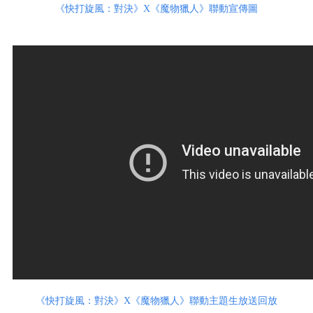
《快打旋風：對決》X《魔物獵人》聯動宣傳圖
《快打旋風：對決》X《魔物獵人》聯動主題生放送回放