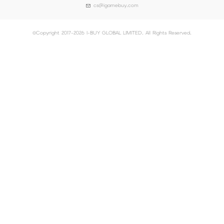
cs@igamebuy.com
©Copyright 2017-2026 I-BUY GLOBAL LIMITED. All Rights Reserved.