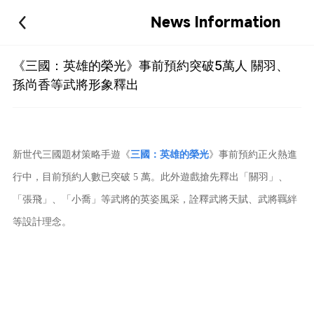
News Information
《三國：英雄的榮光》事前預約突破5萬人 關羽、
孫尚香等武將形象釋出
新世代三國題材策略手遊《
三國：英雄的榮光
》事前預約正火熱進
行中，目前預約人數已突破 5 萬。此外遊戲搶先釋出「關羽」、
「張飛」、「小喬」等武將的英姿風采，詮釋武將天賦、武將羈絆
等設計理念。