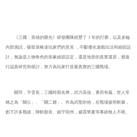
《三國：英雄的榮光》研發團隊經歷了 3 年的打磨，以及多輪
內部測試，吸取策略迷玩家們的意見 ，不斷優化遊戲玩法和細節設
計，無論是人物角色的形象細節設定，還是地形的真實還原，都進
行認真研究和探討，努力為玩家打造最真實的三國戰場。
關羽，字雲長，三國時期名將，武力高強，勇而有義，世人常
稱之為「關公」、「關二爺」。作為武聖的他，在戰場披荊斬棘，
創下許多戰績，陣斬顏良、鎮守荊州，威震華夏等事跡無人不曉。