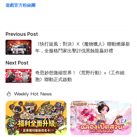
遊戲官方粉絲團
Previous Post
《快打旋風：對決》X《魔物獵人》聯動燃爆新
年，全服格鬥家出擊討伐黑蝕龍贏好禮
Next Post
奇思妙想微縮世界！《荒野行動》x《工作細
胞》聯動正式啟動
Weekly Hot News