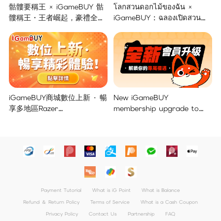
骷髏要稱王 × iGameBUY 骷
โลกสวนดอกไม้ของฉัน ×
髏稱王・王者崛起，豪禮全面
iGameBUY : ฉลองเปิดสวน
開啟！
แจกใหญ่จัดเต็ม !
iGameBUY商城數位上新 · 暢
New iGameBUY
享多地區Razer
membership upgrade to
Gold/PSN/itunes/Netflix/Am
unlock your exclusive
azon/Riot Points新體驗！
benefits!
Payment Tutorial
What is iG Point
What is Balance
Refund ＆ Return Policy
Terms of Service
What is a Cash Coupon
Privacy Policy
Contact Us
Partnership
FAQ