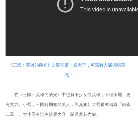
《三國：英雄的榮光》之關羽篇：這天下，可還有人能與關某一
戰！
在《三國：英雄的榮光》中也有不少女性英雄，不僅美麗，更
有實力。小喬，三國時期知名美人，與其姐姐大喬被並稱為「銅雀
二喬」。大小喬有沉魚落雁之容，閉月羞花之貌。