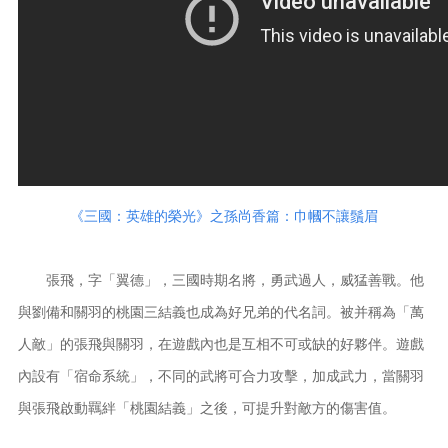
《三國：英雄的榮光》之孫尚香篇：巾幗不讓鬚眉
張飛，字「翼德」，三國時期名將，勇武過人，威猛善戰。他
與劉備和關羽的桃園三結義也成為好兄弟的代名詞。被并稱為「萬
人敵」的張飛與關羽，在遊戲內也是互相不可或缺的好夥伴。遊戲
內設有「宿命系統」，不同的武將可合力攻擊，加成武力，當關羽
與張飛啟動羈絆「桃園結義」之後，可提升對敵方的傷害值。