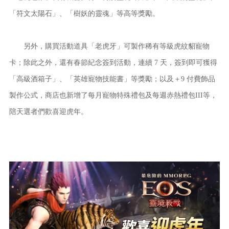
「符文太陽石」、「樹妖的靈魂」等高等獎勵。
另外，購買活動道具「老虎牙」可製作稀有等級虎紋貂寵物
卡；除此之外，還有春節紀念簽到活動，連續 7 天，簽到即可獲得
「高級酒箱子」、「英雄寵物技能書」等獎勵；以及＋9 付費飾品
製作公式，商店也新增了每月寵物特殊禮包及每週赤熱禮包III等，
陪天選者們歡喜迎虎年。