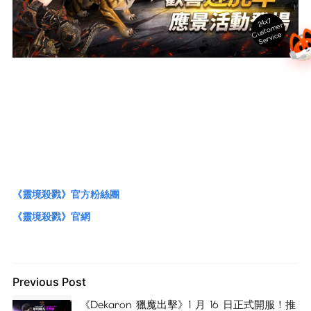
24x7
ust
o
m
er
S
ervi
c
C
e
《靈境殺戮》官方粉絲團
《靈境殺戮》官網
Previous Post
《Dekaron 獵魔出擊》1 月 16 日正式開服！推