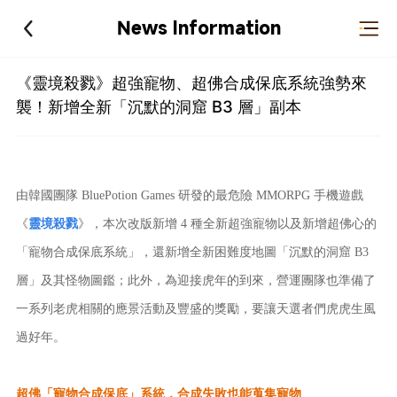
News Information
《靈境殺戮》超強寵物、超佛合成保底系統強勢來
襲！新增全新「沉默的洞窟 B3 層」副本
由韓國團隊 BluePotion Games 研發的最危險 MMORPG 手機遊戲
《
靈境殺戮
》，本次改版新增 4 種全新超強寵物以及新增超佛心的
「寵物合成保底系統」，還新增全新困難度地圖「沉默的洞窟 B3
層」及其怪物圖鑑；此外，為迎接虎年的到來，營運團隊也準備了
一系列老虎相關的應景活動及豐盛的獎勵，要讓天選者們虎虎生風
過好年。
超佛「寵物合成保底」系統，合成失敗也能蒐集寵物