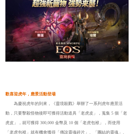
歡喜迎虎年，應景活動登場
為慶祝虎年的到來，《靈境殺戮》舉辦了一系列虎年應景活
動，只要擊殺怪物後即可獲得活動道具「老虎皮」，蒐集 5 個「老
虎皮」，就可獲得 300,000 金幣及 10 個「老虎包袱」，而使用
「老虎包袱」就有機會獲得「傳說靈魂碎片」、「團結的靈魂」、