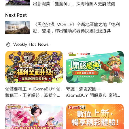
出新職業「獵魔師」、深海地圖＆史詩裝備
Next Post
《黑色沙漠 MOBILE》全新地區龍之地「德利
勘」登場，釋出輔助武器傳說級記憶道具
Weekly Hot News
骷髏要稱王 × iGameBUY 骷
守護！森友家園 ×
髏稱王・王者崛起，豪禮全面
iGameBUY 開服慶典 豪禮集
開啟！
結大放送！