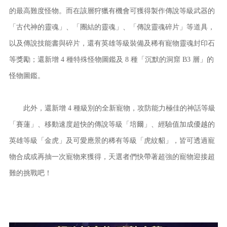
的最高難度怪物。而在該層狩獵有機會可獲得製作傳說等級武器的
「古代神的靈魂」、「團結的靈魂」、「傳說靈魂碎片」等道具，
以及傳說技能書與碎片，還有英雄等級裝備及稀有寵物靈魂封印石
等獎勵；還新增 4 種特殊怪物圖鑑及 8 種「沉默的洞窟 B3 層」的
怪物圖鑑。
此外，還新增 4 種級別的全新寵物，攻防能力極佳的神話等級
「賽蓮」、移動速度超快的傳說等級「培爾」、經驗值加成優越的
英雄等級「金虎」及可愛應景的稀有等級「虎紋貂」，皆可透過寵
物合成或再抽一次寵物來獲得，天選者們快帶著超強的寵物迎接超
難的挑戰吧！