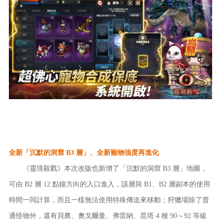
全新「沉默的洞窟 B3 層」、全新寵物強度再進化
《靈境殺戮》本次改版也新增了「沉默的洞窟 B3 層」地圖，
可由 B2 層 12 點鐘方向的入口進入，該層與 B1、B2 層副本的使用
時間一同計算，而且一樣無法使用特殊傳送來移動；狩獵場除了普
通怪物外，還有貝農、奧戈爾曼、弗雷納、昆塔 4 種 90～92 等級