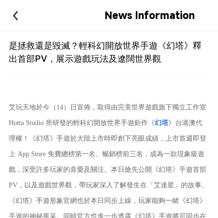
News Information
是拯救還是毀滅？輕科幻開放世界手遊《幻塔》釋
出首部PV，展示遊戲玩法及遼闊世界觀
艾玩天地於今（14）日宣佈，取得由完美世界遊戲旗下獨立工作室
Hotta Studio 所研發的輕科幻開放世界手遊鉅作《
幻塔
》台港澳代
理權！《幻塔》手遊於大陸上市時即創下亮眼成績，上市首週即登
上 App Store 免費總榜第一名、暢銷榜前三名，成為一款現象級遊
戲，深受許多玩家的喜愛及關注。本日搶先公開《幻塔》手遊首部
PV，以及遊戲世界觀，帶玩家深入了解發生在「艾達星」的故事。
《幻塔》手遊形象官網也於本日同步上線，玩家能夠一睹《幻塔》
手遊的神秘風采。同時官方也進一步透露《幻塔》手遊將可同步在