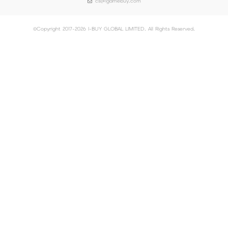
cs@igamebuy.com
©Copyright 2017-2026 I-BUY GLOBAL LIMITED. All Rights Reserved.