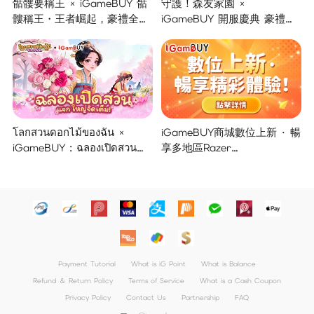
骷髏要稱王 × iGameBUY 骷
守護！森友家園 ×
髏稱王・王者崛起，豪禮全面
iGameBUY 開服慶典 豪禮集
開啟！
結大放送！
โลกสวนดอกไม้ของฉัน ×
iGameBUY商城數位上新 · 暢
iGameBUY : ฉลองเปิดสวน
享多地區Razer
แจกใหญ่จัดเต็ม !
Gold/PSN/itunes/Netflix/Am
azon/Riot Points新體驗！
Payment Tutorial
What is iG Point
What is Balance
Refund ＆ Return Policy
Terms of Service
What is a Cash Coupon
Privacy Policy
Contact Us
Partnership
FAQ