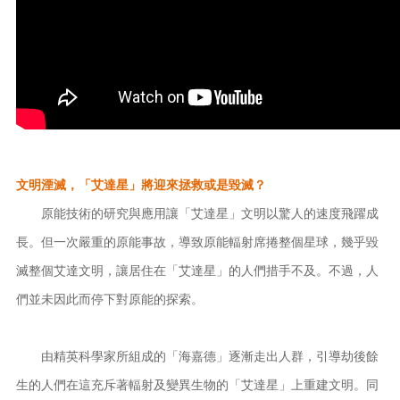
文明湮滅，「艾達星」將迎來拯救或是毀滅？
原能技術的研究與應用讓「艾達星」文明以驚人的速度飛躍成
長。但一次嚴重的原能事故，導致原能輻射席捲整個星球，幾乎毀
滅整個艾達文明，讓居住在「艾達星」的人們措手不及。不過，人
們並未因此而停下對原能的探索。
由精英科學家所組成的「海嘉德」逐漸走出人群，引導劫後餘
生的人們在這充斥著輻射及變異生物的「艾達星」上重建文明。同