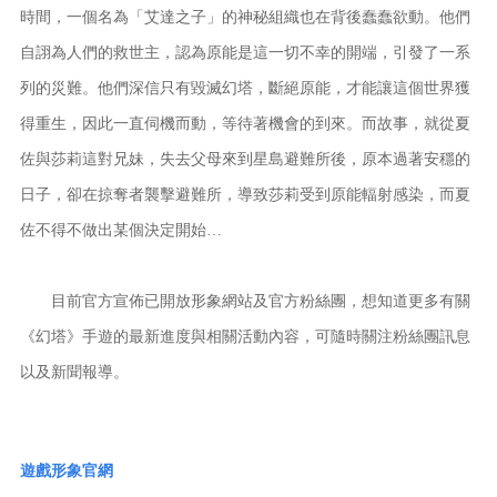
時間，一個名為「艾達之子」的神秘組織也在背後蠢蠢欲動。他們
自詡為人們的救世主，認為原能是這一切不幸的開端，引發了一系
列的災難。他們深信只有毀滅幻塔，斷絕原能，才能讓這個世界獲
得重生，因此一直伺機而動，等待著機會的到來。而故事，就從夏
佐與莎莉這對兄妹，失去父母來到星島避難所後，原本過著安穩的
日子，卻在掠奪者襲擊避難所，導致莎莉受到原能輻射感染，而夏
佐不得不做出某個決定開始…
目前官方宣佈已開放形象網站及官方粉絲團，想知道更多有關
《幻塔》手遊的最新進度與相關活動內容，可隨時關注粉絲團訊息
以及新聞報導。
遊戲形象官網