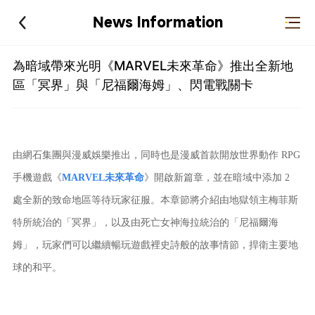
News Information
為暗域帶來光明《MARVEL未來革命》推出全新地
區「冥界」與「尼福爾海姆」、閃電戰關卡
由網石集團與漫威娛樂推出，同時也是漫威首款開放世界動作 RPG
手機遊戲《
MARVEL未來革命
》開啟新篇章，並在暗域中添加 2
處全新的致命地區等待玩家征服。本章節將介紹由地獄領主梅菲斯
特所統治的「冥界」，以及由死亡女神海拉統治的「尼福爾海
姆」，玩家們可以繼續暢玩遊戲裡史詩般的故事情節，捍衛主要地
球的和平。