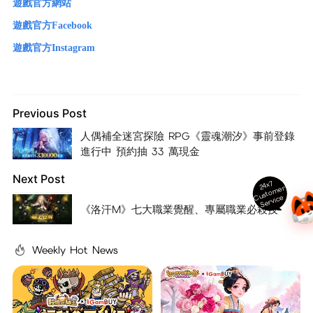
遊戲官方網站
遊戲官方Facebook
遊戲官方Instagram
Previous Post
人偶補全迷宮探險 RPG《靈魂潮汐》事前登錄
進行中 預約抽 33 萬現金
Next Post
24x7
ust
o
m
er
S
ervi
c
C
e
《洛汗M》七大職業覺醒、專屬職業必殺技
Weekly Hot News