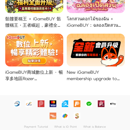
骷髏要稱王 × iGameBUY 骷
โลกสวนดอกไม้ของฉัน ×
髏稱王・王者崛起，豪禮全面
iGameBUY : ฉลองเปิดสวน
開啟！
แจกใหญ่จัดเต็ม !
iGameBUY商城數位上新 · 暢
New iGameBUY
享多地區Razer
membership upgrade to
Gold/PSN/itunes/Netflix/Am
unlock your exclusive
azon/Riot Points新體驗！
benefits!
Payment Tutorial
What is iG Point
What is Balance