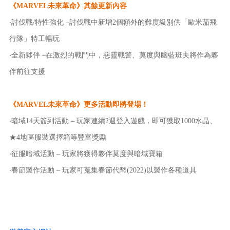
《MARVEL未來革命》其餘更新內容
‧討伐戰/特性強化 –討伐戰中新增2個額外的難度級別供「歐米茄飛
行隊」特工暢玩
‧全新夥伴 –在激烈的戰鬥中，惡靈戰警、莫度與幽藍班夫將作為夥
伴前往支援
《MARVEL未來革命》更多活動即將登場！
‧暗域14天簽到活動 – 玩家連續2週登入遊戲，即可獲取1000水晶、
★4地區服裝選擇箱等豐富獎勵
‧征服暗域活動 – 玩家將獲得夥伴莫度與暗域寶箱
‧春節製作活動 – 玩家可蒐集春節代幣(2022)以製作各種道具