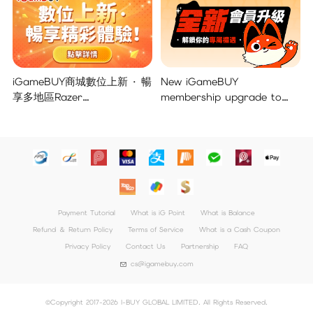
iGameBUY商城數位上新 · 暢
New iGameBUY
享多地區Razer
membership upgrade to
Gold/PSN/itunes/Netflix/Am
unlock your exclusive
azon/Riot Points新體驗！
benefits!
Payment Tutorial
What is iG Point
What is Balance
Refund ＆ Return Policy
Terms of Service
What is a Cash Coupon
Privacy Policy
Contact Us
Partnership
FAQ
cs@igamebuy.com
©Copyright 2017-2026 I-BUY GLOBAL LIMITED. All Rights Reserved.