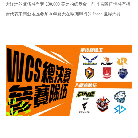
大洋洲的隊伍將爭奪 200,000 美元的總獎金，前 4 名隊伍也將有機
會代表東南亞地區參加今年夏天在歐洲舉行的 Icons 世界大賽！