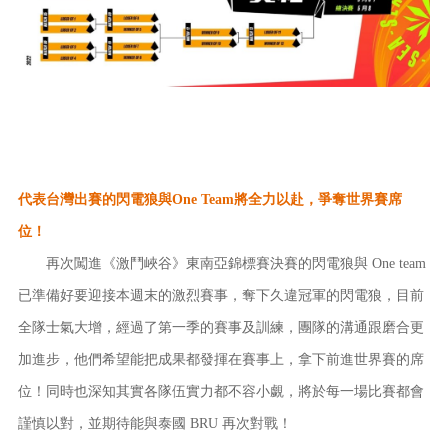
代表台灣出賽的閃電狼與One Team將全力以赴，爭奪世界賽席
位！
再次闖進《激鬥峽谷》東南亞錦標賽決賽的閃電狼與 One team
已準備好要迎接本週末的激烈賽事，奪下久違冠軍的閃電狼，目前
全隊士氣大增，經過了第一季的賽事及訓練，團隊的溝通跟磨合更
加進步，他們希望能把成果都發揮在賽事上，拿下前進世界賽的席
位！同時也深知其實各隊伍實力都不容小覷，將於每一場比賽都會
謹慎以對，並期待能與泰國 BRU 再次對戰！