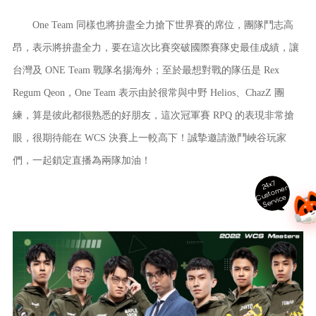
One Team 同樣也將拚盡全力搶下世界賽的席位，團隊鬥志高
昂，表示將拚盡全力，要在這次比賽突破國際賽隊史最佳成績，讓
台灣及 ONE Team 戰隊名揚海外；至於最想對戰的隊伍是 Rex
Regum Qeon，One Team 表示由於很常與中野 Helios、ChazZ 團
練，算是彼此都很熟悉的好朋友，這次冠軍賽 RPQ 的表現非常搶
眼，很期待能在 WCS 決賽上一較高下！誠摯邀請激鬥峽谷玩家
們，一起鎖定直播為兩隊加油！
24x7
ust
o
m
er
S
ervi
c
C
e