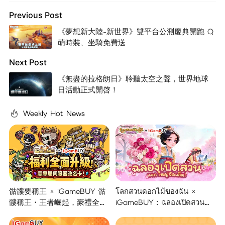
Previous Post
《夢想新大陸-新世界》雙平台公測慶典開跑 Q
萌時裝、坐騎免費送
Next Post
《無盡的拉格朗日》聆聽太空之聲，世界地球
日活動正式開啓！
Weekly Hot News
骷髏要稱王 × iGameBUY 骷
โลกสวนดอกไม้ของฉัน ×
髏稱王・王者崛起，豪禮全面
iGameBUY : ฉลองเปิดสวน
開啟！
แจกใหญ่จัดเต็ม !