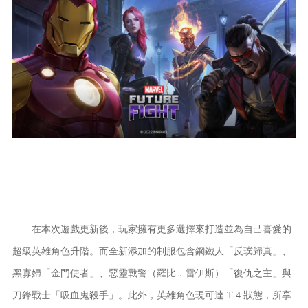
在本次遊戲更新後，玩家擁有更多選擇來打造並為自己喜愛的
超級英雄角色升階。而全新添加的制服包含鋼鐵人「反璞歸真」、
黑寡婦「金門使者」、惡靈戰警（羅比．雷伊斯）「復仇之主」與
刀鋒戰士「吸血鬼殺手」。此外，英雄角色現可達 T-4 狀態，所享