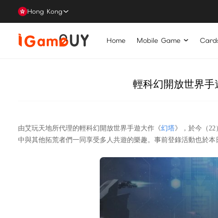
Hong Kong
Home
Mobile Game
Card
輕科幻開放世界手
由艾玩天地所代理的輕科幻開放世界手遊大作《
幻塔
》，於今（2
中與其他拓荒者們一同享受多人共遊的樂趣。事前登錄活動也於本