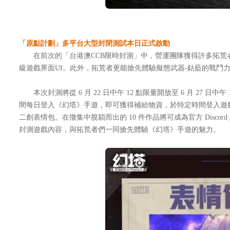
「原點計劃」多平台大型封閉測試本日正式啟動
在前次的「台港澳CCB限時封測」中，營運團隊獲得許多拓荒者
級遊戲界面UI。此外，拓荒者更能搶先體驗擬態武器-鈷藍的戰鬥
本次封測將從 6 月 22 日中午 12 點限量開放至 6 月 27 日中午
間每日登入《幻塔》手遊，即可獲得補給物資，於特定時間登入遊
二創表情包。在徵集中脫穎而出的 10 件作品將可成為官方 Dis
封測遊戲內容，與拓荒者們一同搶先體驗《幻塔》手遊的魅力。