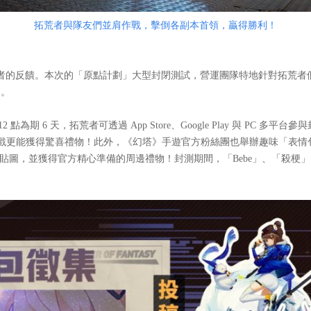
拓荒者與隊友們並肩作戰，擊倒各副本首領，贏得勝利！
的反饋。本次的「原點計劃」大型封閉測試，營運團隊特地針對拓荒者
力。
 12 點為期 6 天，拓荒者可透過 App Store、Google Play 與
戲更能獲得驚喜禮物！此外，《幻塔》手遊官方粉絲團也舉辦趣味「表情
cord 貼圖，並獲得官方精心準備的周邊禮物！封測期間，「Bebe」、「