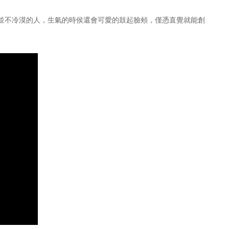
並不冷漠的人，生氣的時侯還會可愛的鼓起臉頰，僅憑直覺就能創