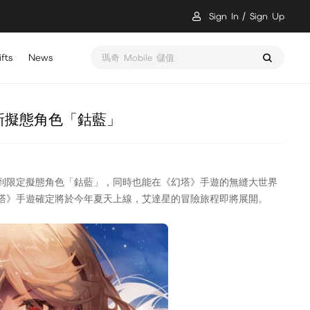
Sign In
Sign Up
瑪奇 Mobile 儲值
fts
News
醫起救世界 鼠裡逃生 儲值
新擬態角色「鈷藍」
玩到限定擬態角色「鈷藍」，同時也能在《幻塔》手遊的無縫大世界
塔》手遊確定將於今年夏天上線，艾達星的冒險旅程即將展開。