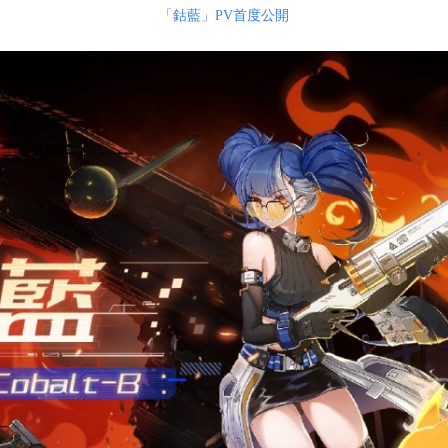
「鈷藍」PV首度公開