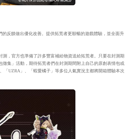
們的反饋做出優化改善。提供拓荒者更順暢的遊戲體驗，並全面升
 PC 多平台參與封測，官方也準備了許多豐富補給物資送給拓荒者。只要在封測期
包徵集」活動，期待拓荒者們在封測期間附上自己的原創表情包或
殺梗」、「UZRA」、「蝦愛橘子」等多位人氣實況主都將開箱體驗本次