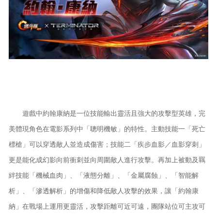
遊戲中約翰康納是一位技能輸出靈活且強大的攻擊型英雄，完
美體現角色在電影系列中「聰明機敏」的特性。主動技能一「死亡
標槍」可以穿透敵人並造成傷害；技能二「疾步血影／血影穿刺」
更是能化成幻影向前衝刺並向周圍敵人進行攻擊。再加上被動及羈
絆技能「機械血肉」、「液態分離」、「金屬腐蝕」、「智能解
析」、「滲透解析」的增傷和降低敵人攻擊的效果，讓「約翰康
納」在戰場上運用更靈活，攻擊距離可近可遠，團隊站位可主攻可