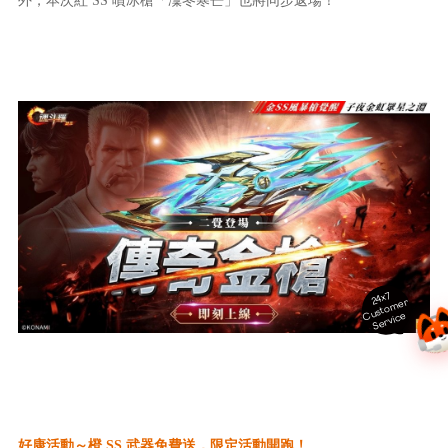
外，本次紅 SS 噴冰槍「凜冬寒芒」也將同步返場！
24x7
ust
o
m
er
S
ervi
c
C
e
好康活動～橙 SS 武器免費送，限定活動開跑！