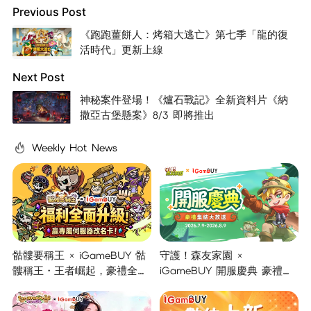
Previous Post
《跑跑薑餅人：烤箱大逃亡》第七季「龍的復
活時代」更新上線
Next Post
神秘案件登場！《爐石戰記》全新資料片《納
撒亞古堡懸案》8/3 即將推出
Weekly Hot News
骷髏要稱王 × iGameBUY 骷
守護！森友家園 ×
髏稱王・王者崛起，豪禮全面
iGameBUY 開服慶典 豪禮集
開啟！
結大放送！