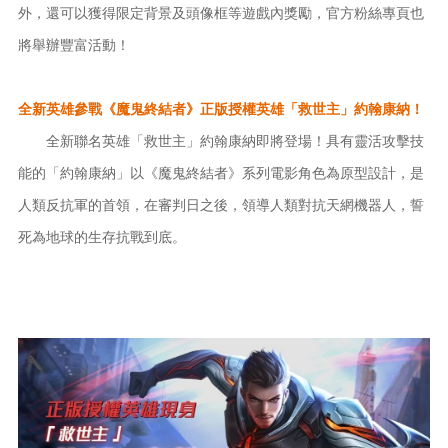
外，還可以獲得限定背景及頭像框等遊戲內獎勵，官方粉絲專頁也
將舉辦豐富活動！
全新英雄參戰《魔鬼終結者》正版授權英雄「救世主」約翰康納！
全新聯名英雄「救世主」約翰康納即將登場！具有靈活攻擊技
能的「約翰康納」以《魔鬼終結者》系列電影角色為原型設計，是
人類反抗軍的首領，在審判日之後，領導人類對抗天網機器人，誓
死為地球的生存抗戰到底。