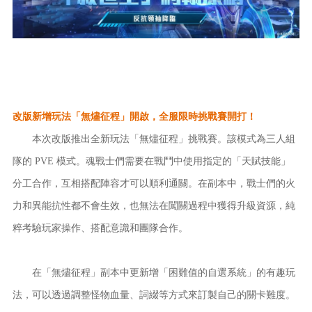
改版新增玩法「無燼征程」開啟，全服限時挑戰賽開打！
本次改版推出全新玩法「無燼征程」挑戰賽。該模式為三人組
隊的 PVE 模式。魂戰士們需要在戰鬥中使用指定的「天賦技能」
分工合作，互相搭配陣容才可以順利通關。在副本中，戰士們的火
力和異能抗性都不會生效，也無法在闖關過程中獲得升級資源，純
粹考驗玩家操作、搭配意識和團隊合作。
在「無燼征程」副本中更新增「困難值的自選系統」的有趣玩
法，可以透過調整怪物血量、詞綴等方式來訂製自己的關卡難度。