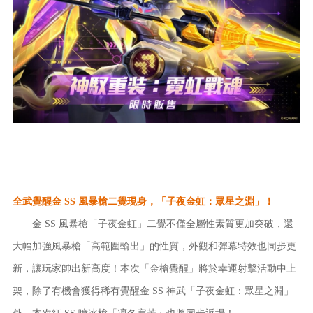
全武覺醒金 SS 風暴槍二覺現身，「子夜金虹：眾星之淵」！
金 SS 風暴槍「子夜金虹」二覺不僅全屬性素質更加突破，還
大幅加強風暴槍「高範圍輸出」的性質，外觀和彈幕特效也同步更
新，讓玩家帥出新高度！本次「金槍覺醒」將於幸運射擊活動中上
架，除了有機會獲得稀有覺醒金 SS 神武「子夜金虹：眾星之淵」