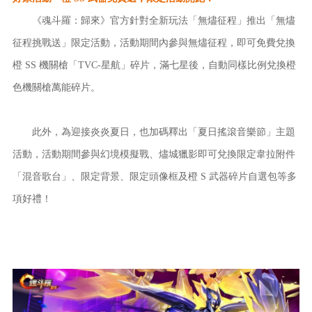
《魂斗羅：歸來》官方針對全新玩法「無燼征程」推出「無燼
征程挑戰送」限定活動，活動期間內參與無燼征程，即可免費兌換
橙 SS 機關槍「TVC-星航」碎片，滿七星後，自動同樣比例兌換橙
色機關槍萬能碎片。
此外，為迎接炎炎夏日，也加碼釋出「夏日搖滾音樂節」主題
活動，活動期間參與幻境模擬戰、燼城獵影即可兌換限定韋拉附件
「混音歌台」、限定背景、限定頭像框及橙 S 武器碎片自選包等多
項好禮！