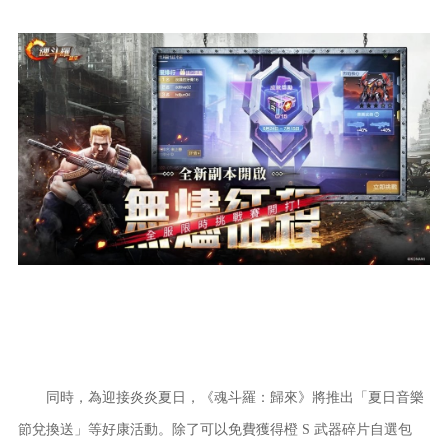
同時，為迎接炎炎夏日，《魂斗羅：歸來》將推出「夏日音樂
節兌換送」等好康活動。除了可以免費獲得橙 S 武器碎片自選包