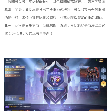
且通關可以獲得英雄秘能核心、紅色機關槍萬能碎片、鑽石等豐厚
獎勵。另外，新副本也推出了全服排名機制，可以和來自全伺服器
的箇中好手盡情地進行比拚和切磋，並藉此獲得豐富的排名獎勵。
此外，此次也同步更新「助戰房間」系統，被助戰關卡新增異星迷
航 1-5～1-8，模式玩法再更新！