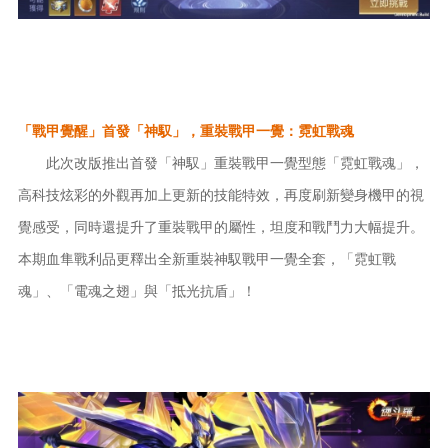
「戰甲覺醒」首發「神馭」，重裝戰甲一覺：霓虹戰魂
此次改版推出首發「神馭」重裝戰甲一覺型態「霓虹戰魂」，
高科技炫彩的外觀再加上更新的技能特效，再度刷新變身機甲的視
覺感受，同時還提升了重裝戰甲的屬性，坦度和戰鬥力大幅提升。
本期血隼戰利品更釋出全新重裝神馭戰甲一覺全套，「霓虹戰
魂」、「電魂之翅」與「抵光抗盾」！