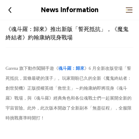
News Information
《魂斗羅：歸來》推出新版「誓死抵抗」，《魔鬼
終結者》約翰康納現身戰場
Garena 旗下動作闖關手遊《
魂斗羅：歸來
》6 月全新改版登場「誓
死抵抗，當條最硬的漢子」。玩家期盼已久的全新《魔鬼終結者：
創世契機》正版授權英雄「救世主」～約翰康納即將現身《魂斗
羅》戰場，與《魂斗羅》經典角色和各位魂戰士們一起展開全新的
宇宙冒險。此外，此次版本開啟了全新副本「無盡征程」，全服限
時挑戰賽準時開打！