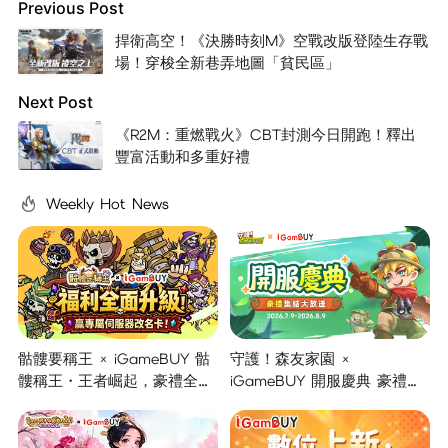
Previous Post
捍衛高空！《決勝時刻M》空戰改版登陸生存戰
場！穿梭全新巷弄地圖「貧民區」
Next Post
《R2M：重燃戰火》CBT封測今日開跑！釋出
豐富活動和多重好禮
Weekly Hot News
骷髏要稱王 × iGameBUY 骷
守護！森友家園 ×
髏稱王・王者崛起，豪禮全面
iGameBUY 開服慶典 豪禮集
開啟！
結大放送！