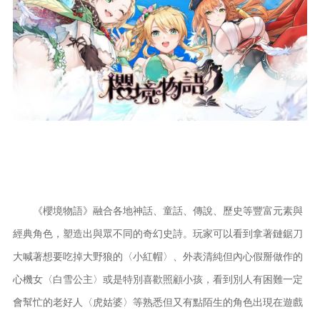
《櫻境物語》融合各地神話、童話、傳說、歷史等豐富元素與
經典角色，塑造出與眾不同的奇幻史詩。玩家可以看到拿著鏈鋸刀
大喊著想要吃掉大野狼的〈小紅帽〉、外表清純但內心假掰做作的
心機女〈白雪公主〉或是特別喜歡照顧小孩，看到別人有困難一定
會幫忙的老好人〈虎姑婆〉等熟悉但又有點陌生的角色出現在遊戲