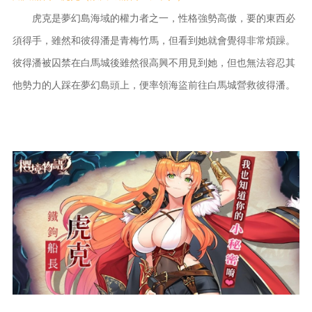
虎克是夢幻島海域的權力者之一，性格強勢高傲，要的東西必
須得手，雖然和彼得潘是青梅竹馬，但看到她就會覺得非常煩躁。
彼得潘被囚禁在白馬城後雖然很高興不用見到她，但也無法容忍其
他勢力的人踩在夢幻島頭上，便率領海盜前往白馬城營救彼得潘。