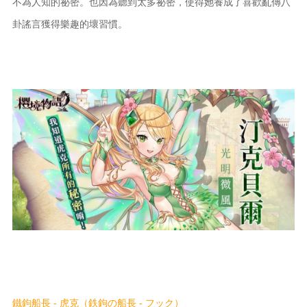
不為人知的祕密。也因為聽到太多祕密，使得她養成了喜歡亂傳八
卦謠言獲得樂趣的壞習慣。
鐵鉤船長 - 虎克（鉄鉤の船長 - フック）