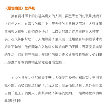
《櫻境物語》世界觀
擁有從神而來的智慧與魔力的人類，與墮天使們的戰爭持續了
上百年之久。在漫長的戰爭中，墮天使的力量日益茁壯，人類逐漸
無法與之抗衡，他們迫不得已，以自身的魔力作為籌碼與天神交
易。在天神的幫助下，人類戰勝了墮天使，這場數百年的戰爭才終
於畫下句號。他們開始在各地建立屬於自己的王國，過著安居樂業
的生活，然而時光飛逝，被封印的魔力終又逐漸復甦覺醒，受到墮
天使魔力影響的魔物正悄然在各地蠢動…
如今的世界，依然動盪不安，人類著迷於野心和欲望，王國爭
戰不斷。而被強敵環伺的「北境之國」皇后仙度瑞拉，意外召喚出
自稱「魔王」的男人，與其締結了神秘的契約。一場席捲世界的風
暴即將到來……