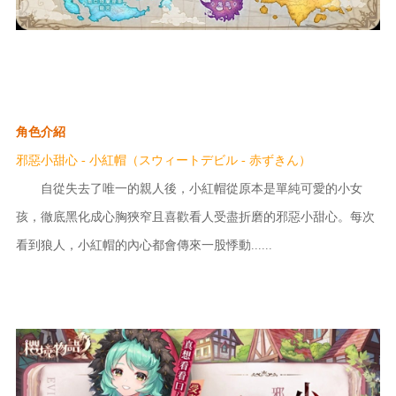
角色介紹
邪惡小甜心 - 小紅帽（スウィートデビル - 赤ずきん）
自從失去了唯一的親人後，小紅帽從原本是單純可愛的小女
孩，徹底黑化成心胸狹窄且喜歡看人受盡折磨的邪惡小甜心。每次
看到狼人，小紅帽的內心都會傳來一股悸動......