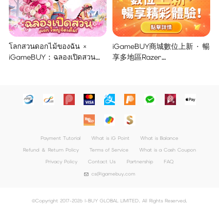
โลกสวนดอกไม้ของฉัน ×
iGameBUY商城數位上新 · 暢
iGameBUY : ฉลองเปิดสวน
享多地區Razer
แจกใหญ่จัดเต็ม !
Gold/PSN/itunes/Netflix/Am
azon/Riot Points新體驗！
Payment Tutorial
What is iG Point
What is Balance
Refund ＆ Return Policy
Terms of Service
What is a Cash Coupon
Privacy Policy
Contact Us
Partnership
FAQ
cs@igamebuy.com
©Copyright 2017-2026 I-BUY GLOBAL LIMITED. All Rights Reserved.