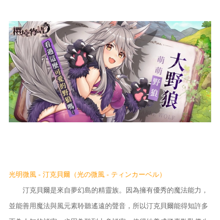
光明微風 - 汀克貝爾（光の微風 - ティンカーベル）
汀克貝爾是來自夢幻島的精靈族。因為擁有優秀的魔法能力，
並能善用魔法與風元素聆聽遙遠的聲音，所以汀克貝爾能得知許多