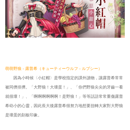
萌萌野狼 - 露普希（キューティーウルフ - ルプシー）
因為小時候〈小紅帽〉是學校指定的課外讀物，讓露普希常常
被同儕排擠。「大野狼！大壞蛋！」、「你們野狼尖尖的牙齒一看
就很壞！」、「啊啊啊啊啊啊！是野狼！」等等話語常常重傷露普
希幼小的心靈，因此長大後露普希很努力地想要扭轉大家對大野狼
是壞蛋的刻板印象。