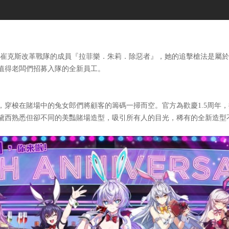
崔克斯改革戰隊的成員『拉菲樂．朱莉．除惡者』，她的追擊槍法是屬於
值得老闆們招募入隊的全新員工。
梭在賭場中的兔女郎們將顧客的籌碼一掃而空。官方為歡慶1.5周年，
黛西熟悉但卻不同的美豔賭場造型，吸引所有人的目光，稀有的全新造型