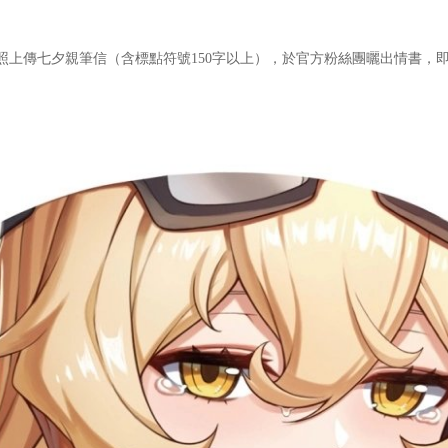
傳七夕親筆信（含標點符號150字以上），於官方粉絲團曬出情書，即可