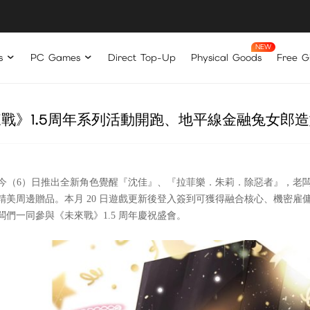
s
PC Games
Direct Top-Up
Physical Goods
Free Gi
戰》1.5周年系列活動開跑、地平線金融兔女郎
跑，今（6）日推出全新角色覺醒『沈佳』、『拉菲樂．朱莉．除惡者』，老
美周邊贈品。本月 20 日遊戲更新後登入簽到可獲得融合核心、機密
們一同參與《未來戰》1.5 周年慶祝盛會。