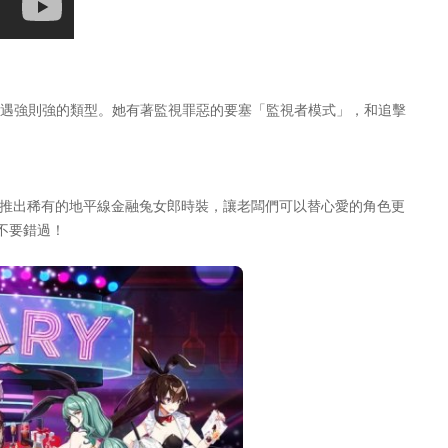
遇強則強的類型。她有著監視罪惡的要塞「監視者模式」，和追擊
推出稀有的地平線金融兔女郎時裝，讓老闆們可以替心愛的角色更
不要錯過！