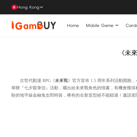
Hong Kong
Home
Mobile Game
Card
《未來
次世代動漫 RPG《
未來戰
》官方宣布 1.5 周年系列活動開
舉辦『七夕親筆信』活動，曬出給未來戰角色的情書，有機會獲得精
盼的地平線金融兔女郎時裝，稀有的全新造型絕不能錯過！邀請老闆