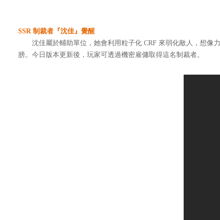
SSR 制裁者『沈佳』覺醒
沈佳屬於輔助單位，她會利用粒子化 CRF 來弱化敵人，想像
膀。今日版本更新後，玩家可透過機密雇傭取得這名制裁者。