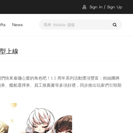
Sign In
Sign Up
fts
News
瑪奇 Mobile 儲值
造型上線
闆們快來雇傭心愛的角色吧！1.5 周年系列活動獎項豐富：粉絲團將
雇傭券、艦船選擇券、員工推薦書等多項好禮，同步推出玩家們引頸期