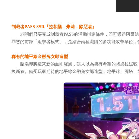
制裁者PASS SSR『拉菲樂．朱莉．除惡者』
老闆們只要完成制裁者PASS的活動指定條件，即可獲得阿爾法
罪惡的前鋒「追擊者模式」，是結合兩種職階的多功能攻擊單位，
稀有的地平線金融兔女郎造型
賭場即將迎來新的血雨腥風，讓人以為擁有希望的賭桌拉鋸戰，穿
換新衣。備受玩家期待的地平線金融兔女郎造型；地平線、麗塔、