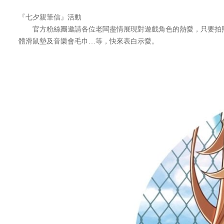
『七夕親筆信』活動
官方粉絲團邀請各位老闆盡情展現對遊戲角色的熱愛，只要拍照上
體滑鼠墊及音樂會毛巾…等，快來表白示愛。