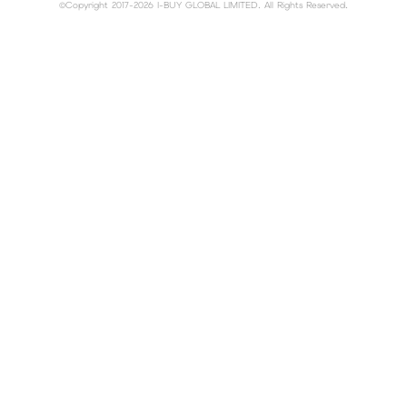
©Copyright 2017-2026 I-BUY GLOBAL LIMITED. All Rights Reserved.