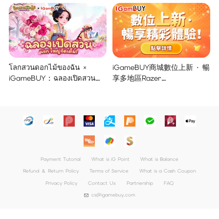
โลกสวนดอกไม้ของฉัน ×
iGameBUY商城數位上新 · 暢
iGameBUY : ฉลองเปิดสวน
享多地區Razer
แจกใหญ่จัดเต็ม !
Gold/PSN/itunes/Netflix/Am
azon/Riot Points新體驗！
Payment Tutorial
What is iG Point
What is Balance
Refund ＆ Return Policy
Terms of Service
What is a Cash Coupon
Privacy Policy
Contact Us
Partnership
FAQ
cs@igamebuy.com