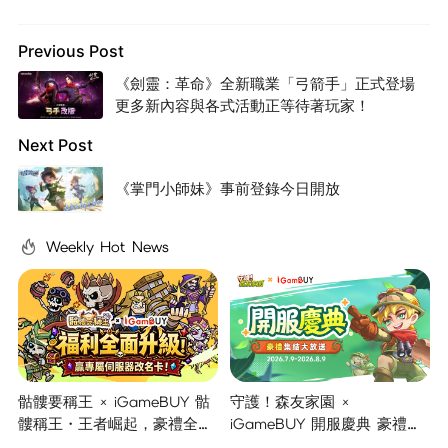
Previous Post
《劍靈：革命》全新職業「弓箭手」正式登場
更多新內容與各式活動正等待著玩家！
Next Post
《掌門小師妹》事前登錄今日開放
Weekly Hot News
骷髏要稱王 × iGameBUY 骷
守護！森友家園 ×
髏稱王・王者崛起，豪禮全面
iGameBUY 開服慶典 豪禮集
開啟！
結大放送！