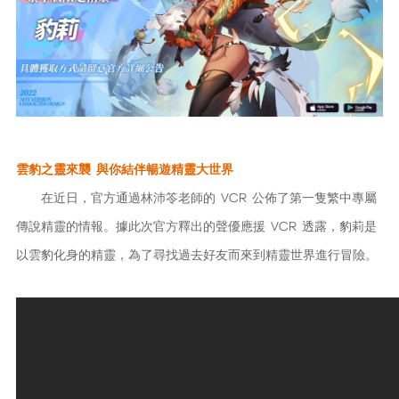
雲豹之靈來襲 與你結伴暢遊精靈大世界
在近日，官方通過林沛笭老師的 VCR 公佈了第一隻繁中專屬
傳說精靈的情報。據此次官方釋出的聲優應援 VCR 透露，豹莉是
以雲豹化身的精靈，為了尋找過去好友而來到精靈世界進行冒險。