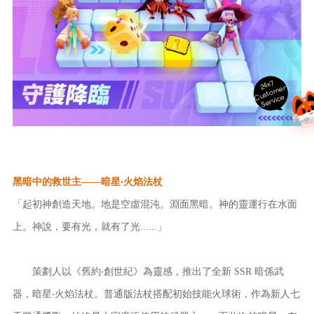
24x7
ust
o
m
er
S
ervi
c
C
e
黑暗中的救世主——暗星‧火焰法杖
「起初神創造天地。地是空虛混沌。淵面黑暗。神的靈運行在水面
上。神說，要有光，就有了光......」
策劃人以《舊約‧創世紀》為靈感，推出了全新 SSR 暗係武
器，暗星‧火焰法杖。普通版法杖搭配初始技能火球術，作為新人七