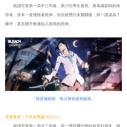
就讀空座第一高中三年級，第25任學生會長。身為滅卻師的倖
存者，原本一直憎恨著死神，但在經歷許多難關後，與一護成為了
夥伴，甚至聯手救過陷入困境的死神。
「我是滅卻師 無法幫助虛和破面」
茶渡泰虎（千年血戰篇2022ver.）
就讀空座第一高中三年級。與一護從國中開始就是好朋友。隸