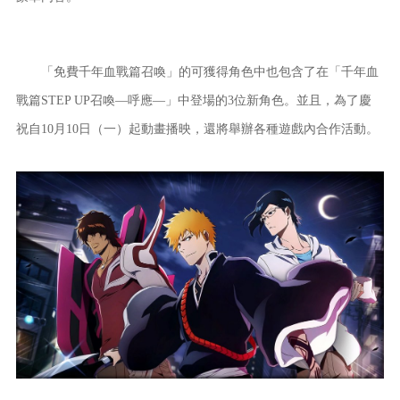
「免費千年血戰篇召喚」的可獲得角色中也包含了在「千年血
戰篇STEP UP召喚―呼應―」中登場的3位新角色。並且，為了慶
祝自10月10日（一）起動畫播映，還將舉辦各種遊戲內合作活動。