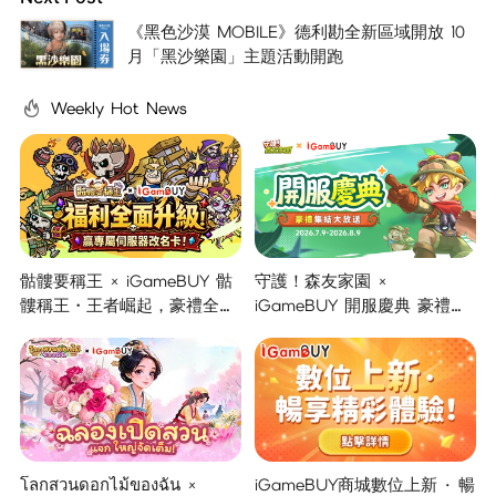
《黑色沙漠 MOBILE》德利勘全新區域開放 10
月「黑沙樂園」主題活動開跑
Weekly Hot News
骷髏要稱王 × iGameBUY 骷
守護！森友家園 ×
髏稱王・王者崛起，豪禮全面
iGameBUY 開服慶典 豪禮集
開啟！
結大放送！
โลกสวนดอกไม้ของฉัน ×
iGameBUY商城數位上新 · 暢