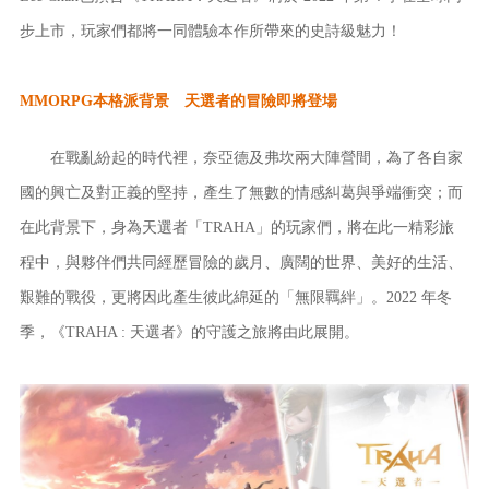
步上市，玩家們都將一同體驗本作所帶來的史詩級魅力！
MMORPG本格派背景 天選者的冒險即將登場
在戰亂紛起的時代裡，奈亞德及弗坎兩大陣營間，為了各自家
國的興亡及對正義的堅持，產生了無數的情感糾葛與爭端衝突；而
在此背景下，身為天選者「TRAHA」的玩家們，將在此一精彩旅
程中，與夥伴們共同經歷冒險的歲月、廣闊的世界、美好的生活、
艱難的戰役，更將因此產生彼此綿延的「無限羈絆」。2022 年冬
季，《TRAHA : 天選者》的守護之旅將由此展開。