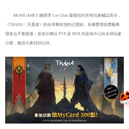
MOAIGAMES 總經理 Lee Chan 最後也向所有玩家喊話表示，
《TRAHA：天選者》的全球事前預約已開始，各種豐厚的獎勵希
望各位不要錯過；並表示將以 PVP 及 RVR 內容為中心向全球玩家
公開，敬請大家拭目以待。
24x7
ust
o
m
er
S
ervi
c
C
e