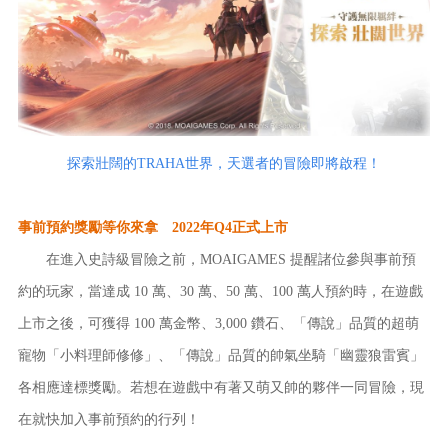
探索壯闊的TRAHA世界，天選者的冒險即將啟程！
事前預約獎勵等你來拿 2022年Q4正式上市
在進入史詩級冒險之前，MOAIGAMES 提醒諸位參與事前預
約的玩家，當達成 10 萬、30 萬、50 萬、100 萬人預約時，在遊戲
上市之後，可獲得 100 萬金幣、3,000 鑽石、「傳說」品質的超萌
寵物「小料理師修修」、「傳說」品質的帥氣坐騎「幽靈狼雷賓」
各相應達標獎勵。若想在遊戲中有著又萌又帥的夥伴一同冒險，現
在就快加入事前預約的行列！