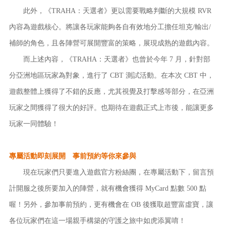
此外，《TRAHA：天選者》更以需要戰略判斷的大規模 RVR
內容為遊戲核心。將讓各玩家能夠各自有效地分工擔任坦克/輸出/
補師的角色，且各陣營可展開豐富的策略，展現成熟的遊戲內容。
而上述內容，《TRAHA：天選者》也曾於今年 7 月，針對部
分亞洲地區玩家為對象，進行了 CBT 測試活動。在本次 CBT 中，
遊戲整體上獲得了不錯的反應，尤其視覺及打擊感等部分，在亞洲
玩家之間獲得了很大的好評。也期待在遊戲正式上市後，能讓更多
玩家一同體驗！
專屬活動即刻展開 事前預約等你來參與
現在玩家們只要進入遊戲官方粉絲團，在專屬活動下，留言預
計開服之後所要加入的陣營，就有機會獲得 MyCard 點數 500 點
喔！另外，參加事前預約，更有機會在 OB 後獲取超豐富虛寶，讓
各位玩家們在這一場親手構築的守護之旅中如虎添翼唷！