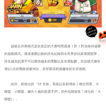
24x7
ust
o
m
er
S
ervi
c
C
e
超級生存賽模式是在規定的大賽時間通過 1 對 1 對決維持連勝
的遊戲模式。通過連勝記錄的排名紀錄與全世界的玩家展開競爭，
排名越高的選手可以獲得越多的獎勵以及名譽點數，但這模式擁有
僅以1次的戰敗就被淘汰，具有緊張刺激趣味的生存遊戲。
此外，新推出的「XP 充值」系統以及新增各 2 種全明星、大
聯盟、小聯盟，總共 6 種的新選手們，另外也開放第 7 排位的「大
聯盟1」。