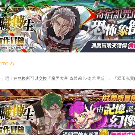
UTC+8)
吧！在兌換所可以交換「魔界大帝 奇希莉卡•奇希里斯」、「翠玉赤寶