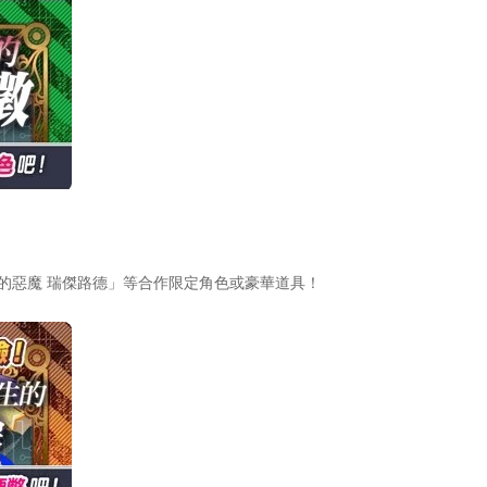
的惡魔 瑞傑路德」等合作限定角色或豪華道具！