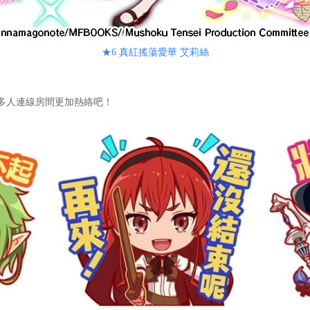
★6 真紅搖蕩愛華 艾莉絲
多人連線房間更加熱絡吧！