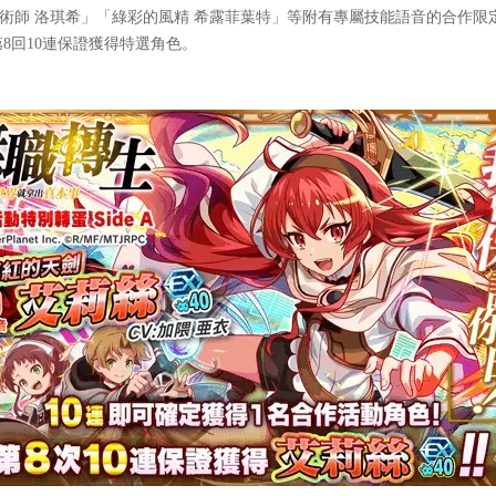
師 洛琪希」「綠彩的風精 希露菲葉特」等附有專屬技能語音的合作限
8回10連保證獲得特選角色。