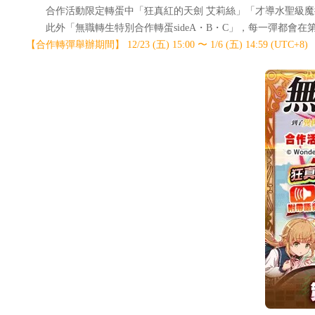
合作活動限定轉蛋中「狂真紅的天劍 艾莉絲」「才導水聖級魔術
此外「無職轉生特別合作轉蛋sideA・B・C」，每一彈都會在第
【合作轉彈舉辦期間】 12/23 (五) 15:00 〜 1/6 (五) 14:59 (UTC+8)