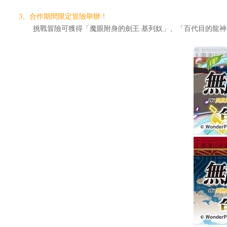
3、合作期間限定冒險舉辦！
挑戰冒險可獲得「魔眼附身的劍王 基列奴」、「百代目的龍神