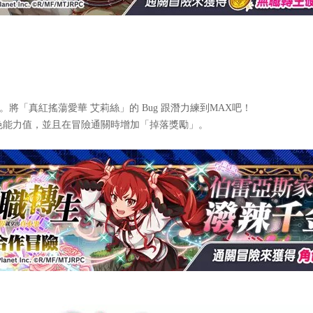
「真紅搖蕩愛華 艾莉絲」的 Bug 跟潛力練到MAX吧！
色能力值，並且在冒險通關時增加「掉落獎勵」。