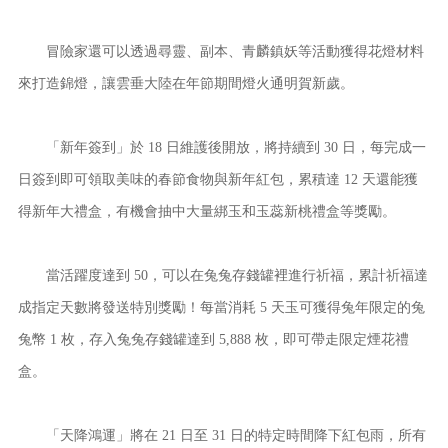
冒險家還可以透過尋靈、副本、青麟鎮妖等活動獲得花燈材料
來打造錦燈，讓雲垂大陸在年節期間燈火通明賀新歲。
「新年簽到」於 18 日維護後開放，將持續到 30 日，每完成一
日簽到即可領取美味的春節食物與新年紅包，累積達 12 天還能獲
得新年大禮盒，有機會抽中大量綁玉和玉蕊新桃禮盒等獎勵。
當活躍度達到 50，可以在兔兔存錢罐裡進行祈福，累計祈福達
成指定天數將發送特別獎勵！每當消耗 5 天玉可獲得兔年限定的兔
兔幣 1 枚，存入兔兔存錢罐達到 5,888 枚，即可帶走限定煙花禮
盒。
「天降鴻運」將在 21 日至 31 日的特定時間降下紅包雨，所有