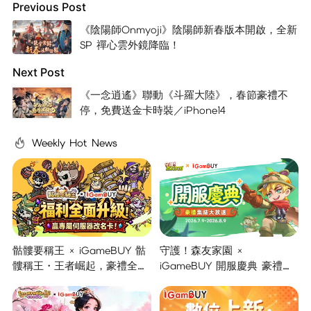
Previous Post
《陰陽師Onmyoji》陰陽師新春版本開啟，全新
SP 禪心雲外鏡降臨！
Next Post
《一念逍遙》聯動《斗羅大陸》，春節豪禮不
停，免費送金卡時裝／iPhone14
Weekly Hot News
骷髏要稱王 × iGameBUY 骷
守護！森友家園 ×
髏稱王・王者崛起，豪禮全面
iGameBUY 開服慶典 豪禮集
開啟！
結大放送！