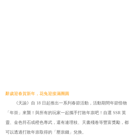
辭歲迎春賀新年，花兔迎接滿團圓
《天諭》自 18 日起推出一系列春節活動，活動期間年節怪物
「年崇」來襲！與所有的玩家一起攜手打敗年祟吧！自選 SSR 英
靈、金色符石或橙色專武，還有連理枝、天書殘卷等豐富獎勵，都
可以透過打敗年祟取得的「壓祟錢」兌換。