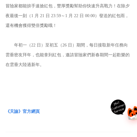
冒險家都能拚手速搶紅包，豐厚獎勵幫助你快速升高戰力！在除夕
夜最後一刻（1 月 21 日 23:59～1 月 22 日 00:00）發送的紅包雨，
還有機會獲得雙倍獎勵哦！
年初一（22 日）至初五（26 日）期間，每日接取新年任務向
雲垂密友拜年，也能拿到紅包，邀請冒險家們新春期間一起歡樂的
在雲垂大陸過新年。
24x7
ust
o
m
er
S
ervi
c
C
e
《天諭》官方網頁