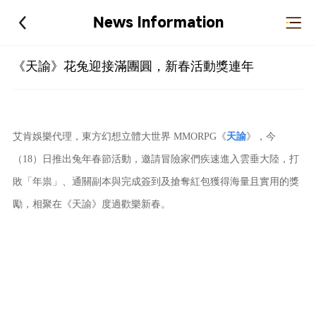
News Information
《天諭》花兔迎接滿團圓，新春活動獎連年
艾肯娛樂代理，東方幻想立體大世界 MMORPG《
天諭
》，今
（18）日推出兔年春節活動，邀請冒險家們疾速進入雲垂大陸，打
敗「年祟」、通關副本與完成簽到及搶奪紅包獲得海量且實用的獎
勵，相聚在《天諭》度過歡樂新春。