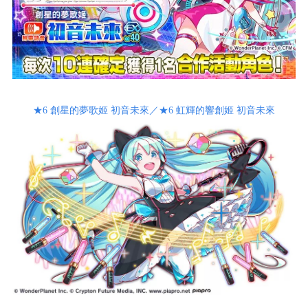
★6 創星的夢歌姬 初音未來／★6 虹輝的響創姬 初音未來