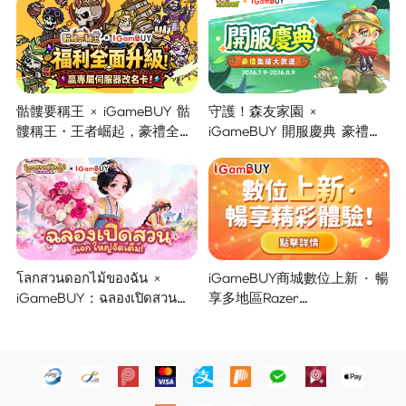
骷髏要稱王 × iGameBUY 骷
守護！森友家園 ×
髏稱王・王者崛起，豪禮全面
iGameBUY 開服慶典 豪禮集
開啟！
結大放送！
โลกสวนดอกไม้ของฉัน ×
iGameBUY商城數位上新 · 暢
iGameBUY : ฉลองเปิดสวน
享多地區Razer
แจกใหญ่จัดเต็ม !
Gold/PSN/itunes/Netflix/Am
azon/Riot Points新體驗！