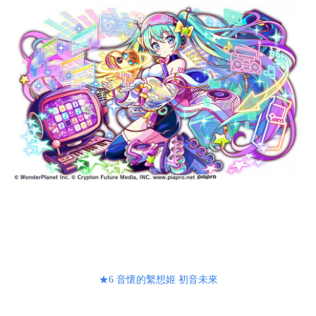
★6 音懷的繫想姬 初音未來