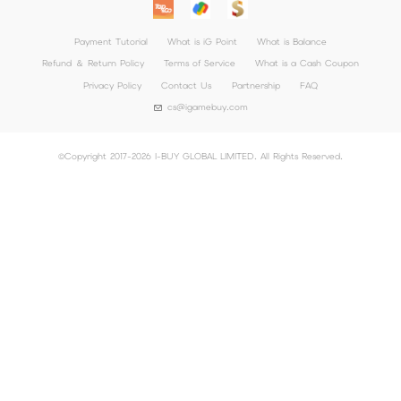
Payment Tutorial
What is iG Point
What is Balance
Refund ＆ Return Policy
Terms of Service
What is a Cash Coupon
Privacy Policy
Contact Us
Partnership
FAQ
cs@igamebuy.com
©Copyright 2017-2026 I-BUY GLOBAL LIMITED. All Rights Reserved.