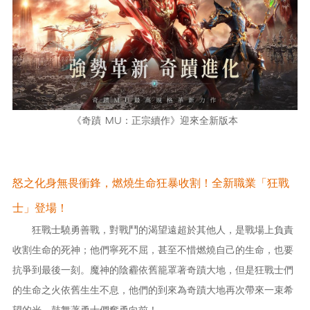
《
奇蹟 MU：正宗續作
》迎來全新版本
怒之化身無畏衝鋒，燃燒生命狂暴收割！全新職業「狂戰
士」登場！
狂戰士驍勇善戰，對戰鬥的渴望遠超於其他人，是戰場上負責
收割生命的死神；他們寧死不屈，甚至不惜燃燒自己的生命，也要
抗爭到最後一刻。魔神的陰霾依舊籠罩著奇蹟大地，但是狂戰士們
的生命之火依舊生生不息，他們的到來為奇蹟大地再次帶來一束希