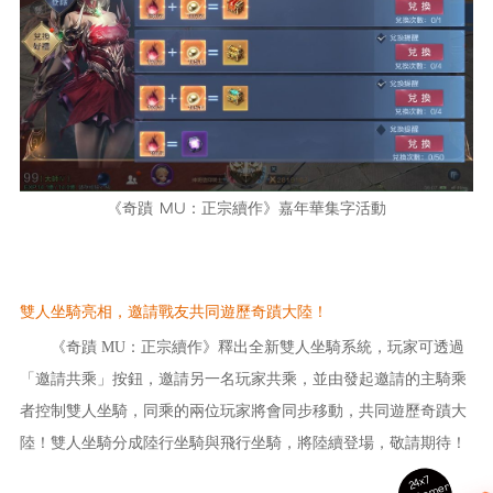
《
奇蹟 MU：正宗續作
》嘉年華集字活動
雙人坐騎亮相，邀請戰友共同遊歷奇蹟大陸！
《
奇蹟 MU：正宗續作
》釋出全新雙人坐騎系統，玩家可透過
「邀請共乘」按鈕，邀請另一名玩家共乘，並由發起邀請的主騎乘
者控制雙人坐騎，同乘的兩位玩家將會同步移動，共同遊歷奇蹟大
陸！雙人坐騎分成陸行坐騎與飛行坐騎，將陸續登場，敬請期待！
24x7