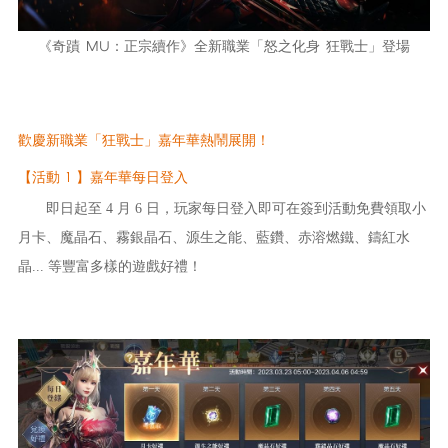
《
奇蹟 MU：正宗續作
》全新職業「怒之化身 狂戰士」登場
歡慶新職業「狂戰士」嘉年華熱鬧展開！
【活動 1 】嘉年華每日登入
即日起至 4 月 6 日，玩家每日登入即可在簽到活動免費領取小
月卡、魔晶石、霧銀晶石、源生之能、藍鑽、赤溶燃鐵、鑄紅水
晶... 等豐富多樣的遊戲好禮！