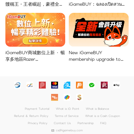
髏稱王・王者崛起，豪禮全面
iGameBUY : ฉลองเปิดสวน
開啟！
แจกใหญ่จัดเต็ม !
iGameBUY商城數位上新 · 暢
New iGameBUY
享多地區Razer
membership upgrade to
Gold/PSN/itunes/Netflix/Am
unlock your exclusive
azon/Riot Points新體驗！
benefits!
Payment Tutorial
What is iG Point
What is Balance
Refund ＆ Return Policy
Terms of Service
What is a Cash Coupon
Privacy Policy
Contact Us
Partnership
FAQ
cs@igamebuy.com