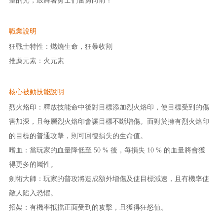
望的光，鼓舞著勇士們奮勇向前！
職業說明
狂戰士特性：燃燒生命，狂暴收割
推薦元素：火元素
核心被動技能說明
烈火烙印：釋放技能命中後對目標添加烈火烙印，使目標受到的傷
害加深，且每層烈火烙印會讓目標不斷增傷。而對於擁有烈火烙印
的目標的普通攻擊，則可回復損失的生命值。
嗜血：當玩家的血量降低至 50 % 後，每損失 10 % 的血量將會獲
得更多的屬性。
劍術大師：玩家的普攻將造成額外增傷及使目標減速，且有機率使
敵人陷入恐懼。
招架：有機率抵擋正面受到的攻擊，且獲得狂怒值。