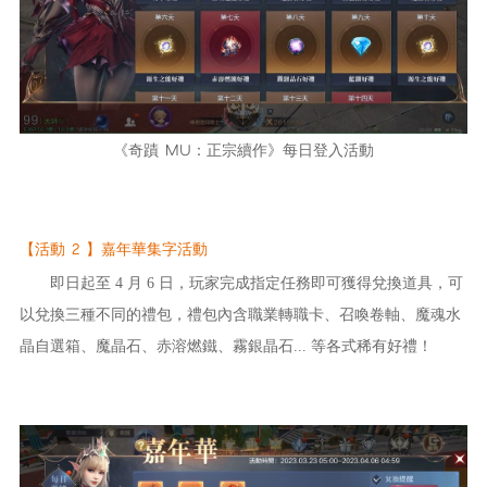
《
奇蹟 MU：正宗續作
》每日登入活動
【活動 2 】嘉年華集字活動
即日起至 4 月 6 日，玩家完成指定任務即可獲得兌換道具，可
以兌換三種不同的禮包，禮包內含職業轉職卡、召喚卷軸、魔魂水
晶自選箱、魔晶石、赤溶燃鐵、霧銀晶石... 等各式稀有好禮！