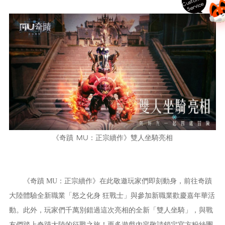
ust
o
m
er
S
ervi
c
C
e
《
奇蹟 MU：正宗續作
》雙人坐騎亮相
《
奇蹟 MU：正宗續作
》在此敬邀玩家們即刻動身，前往奇蹟
大陸體驗全新職業「怒之化身 狂戰士」與參加新職業歡慶嘉年華活
動。此外，玩家們千萬別錯過這次亮相的全新「雙人坐騎」，與戰
友們踏上奇蹟大陸的征戰之旅！更多遊戲內容敬請鎖定官方粉絲團