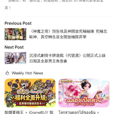
「策略性」和「操控度」的遊戲裡，感受到 3D 彈幕式射擊新驚
喜！
Previous Post
《神魔之塔》預告埃及神開放究極融煉 究極北
歐神、異空轉生巫女開放極限昇華
Next Post
沉浸式劇情卡牌遊戲《代號鳶》公開正式上線
日期及全新男主角形象
Weekly Hot News
骷髏要稱王 × iGameBUY 骷
โลกสวนดอกไม้ของฉัน ×