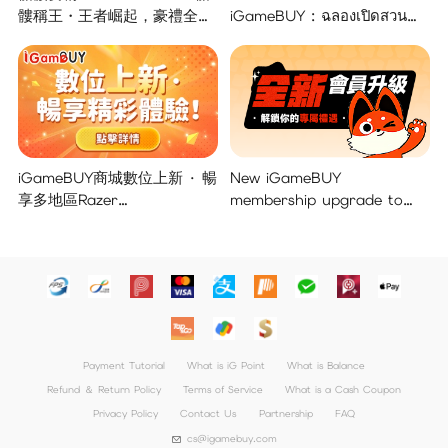
髏稱王・王者崛起，豪禮全面
iGameBUY : ฉลองเปิดสวน
開啟！
แจกใหญ่จัดเต็ม !
iGameBUY商城數位上新 · 暢
New iGameBUY
享多地區Razer
membership upgrade to
Gold/PSN/itunes/Netflix/Am
unlock your exclusive
azon/Riot Points新體驗！
benefits!
Payment Tutorial
What is iG Point
What is Balance
Refund ＆ Return Policy
Terms of Service
What is a Cash Coupon
Privacy Policy
Contact Us
Partnership
FAQ
cs@igamebuy.com