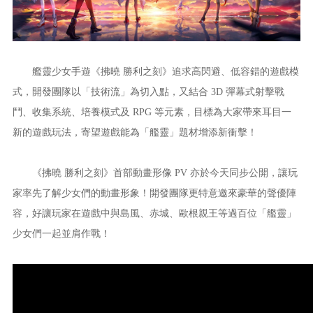
艦靈少女手遊《
拂曉 勝利之刻
》追求高閃避、低容錯的遊戲模
式，開發團隊以「技術流」為切入點，又結合 3D 彈幕式射擊戰
鬥、收集系統、培養模式及 RPG 等元素，目標為大家帶來耳目一
新的遊戲玩法，寄望遊戲能為「艦靈」題材增添新衝擊！
《
拂曉 勝利之刻
》首部動畫形像 PV 亦於今天同步公開，讓玩
家率先了解少女們的動畫形象！開發團隊更特意邀來豪華的聲優陣
容，好讓玩家在遊戲中與島風、赤城、歐根親王等過百位「艦靈」
少女們一起並肩作戰！