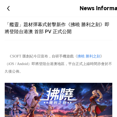
News Informa
「艦靈」題材彈幕式射擊新作《拂曉 勝利之刻》即
將登陸台港澳 首部 PV 正式公開
CSOFT 匯創紀今日宣布，自研手機遊戲《
拂曉 勝利之刻
》
（iOS / Andoid）即將登陸台港澳地區，平台正式上線時間亦會於不
久後公佈。