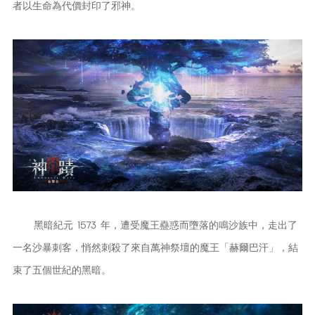
者以生命為代價封印了邪神。
黑暗紀元 1573 年，遭受魔王蠱惑而墮落的鳴沙族中，走出了
一名沙暴刺客，悄然刺殺了來自萬神祭壇的魔王「赫爾巴汗」，結
束了五個世紀的黑暗。