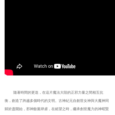
隨著時間的更迭，在這片魔法大陸的正邪力量之間相互抗
衡，創造了跨越多個時代的文明。古神紀元自創世女神與大魔神同
歸於盡開始，邪神餘黨肆虐，在絕望之時，繼承創世魔力的神昭賢