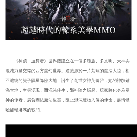
《神蹟：血舞者》世界觀建立在一個多種族、多文明、天神與
混沌力量交織的西方魔幻世界。遊戲源於一片荒蕪的魔法大陸，相
互纏繞的雙子隕星降臨大地，誕生了創世女神芙蕾雅，她的神蹟鋪
滿大地，生靈湧現，而混沌伴生，邪神隨之崛起。玩家將化身為眾
神的使者，肩負團結魔法生靈，阻止混沌魔物入侵的使命，盡情體
驗酣暢淋漓的戰鬥。