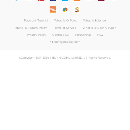
Payment Tutorial
What is iG Point
What is Balance
Refund ＆ Return Policy
Terms of Service
What is a Cash Coupon
Privacy Policy
Contact Us
Partnership
FAQ
cs@igamebuy.com
©Copyright 2017-2026 I-BUY GLOBAL LIMITED. All Rights Reserved.