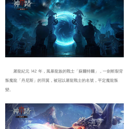
屠龍紀元 142 年，風暴龍族的戰士「蘇爾特爾」，一劍斬裂背
叛魔龍「丹尼斯」的羽翼，被冠以屠龍戰士的名號，平定魔龍叛
變。