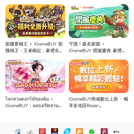
骷髏要稱王 × iGameBUY 骷
守護！森友家園 ×
髏稱王・王者崛起，豪禮全面
iGameBUY 開服慶典 豪禮集
開啟！
結大放送！
โลกสวนดอกไม้ของฉัน ×
iGameBUY商城數位上新 · 暢
iGameBUY : ฉลองเปิดสวน
享多地區Razer
แจกใหญ่จัดเต็ม !
Gold/PSN/itunes/Netflix/Am
azon/Riot Points新體驗！