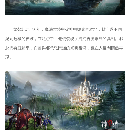
繁榮紀元 19 年，魔法大陸中被神明拋棄的絕地，封印過不同
紀元危機的神跡，在足跡中，他們發現了混沌再度來襲的真相。邪
惡們再度歸來，而曾與邪惡戰鬥過的光明後裔，也在人世間悄然再
現。