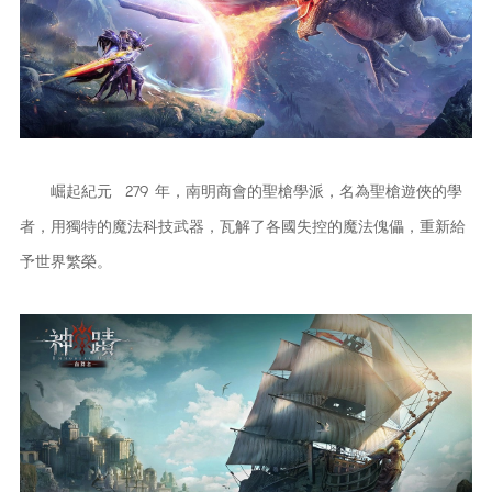
崛起紀元 279 年，南明商會的聖槍學派，名為聖槍遊俠的學
者，用獨特的魔法科技武器，瓦解了各國失控的魔法傀儡，重新給
予世界繁榮。