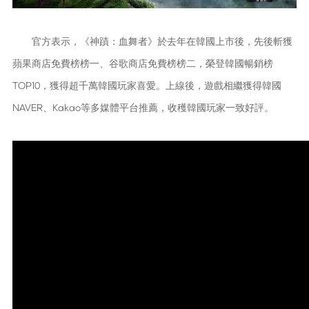
官方表示，《神蹟：血舞者》於去年在韓國上市後，先後斬獲
蘋果商店免費榜榜一、谷歌商店免費榜榜二，榮登韓國暢銷榜
TOP10，獲得超千萬韓國玩家喜愛。上線後，遊戲相繼獲得韓國
NAVER、Kakao等多媒體平台推薦，收穫韓國玩家一致好評。