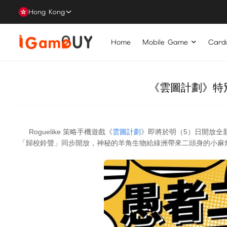
Hong Kong
Home
Mobile Game
Card
《雲圖計劃》特
Roguelike 策略手機遊戲《
雲圖計劃
》即將於明（5）日開放全
「歸校鈴聲」同步開放，神秘的羊角生物給綠洲帶來二頭身的小麻