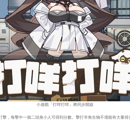
小遊戲「打咩打咩」將同步開啟
打擊，每擊中一個二頭身小人可得到分數。擊打羊角生物不僅能有大量得