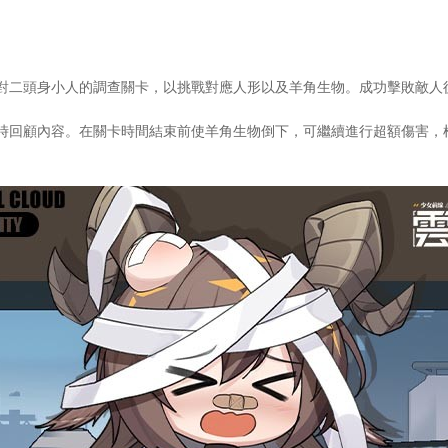
對二頭身小人的調查關卡，以挑戰對應人形以及羊角生物。成功擊敗敵人
時回顧內容。在關卡時間結束前使羊角生物倒下，可繼續進行超額傷害，