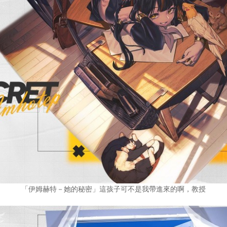
「伊姆赫特－她的秘密」這孩子可不是我帶進來的啊，教授