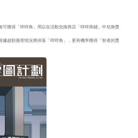
後可獲得「咩咩角」用以在活動兌換商店「咩咩商鋪」中兌換獎
根據超額傷害情況將掉落「咩咩角」，更有機率獲得「智者的獎