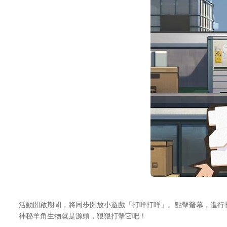
活動開啟期間，將同步開放小遊戲「打咩打咩」。點擊螢幕，進行
神秘羊角生物就是源頭，狠狠打擊它吧！