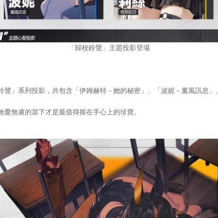
「歸校鈴聲」主題投影登場
鈴聲」系列投影，共包含「伊姆赫特－她的秘密」、「波妮－薰風訊息」
無憂無慮的當下才是最值得握在手心上的珍寶。