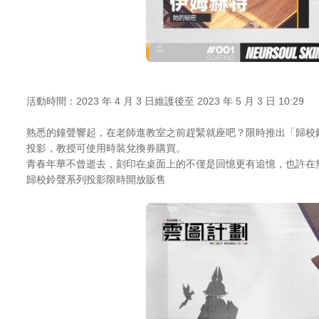
活動時間：2023 年 4 月 3 日維護後至 2023 年 5 月 3 日 10:29
熟悉的鐘聲響起，在老師進教室之前趕緊就座吧？限時推出「歸校
投影，教授可使用時裝兌換券購買。
青春年華不曾逝去，刻印在桌面上的不僅是回憶更有追憶，也許在
歸校鈴聲系列投影限時開放販售