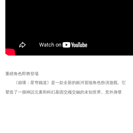
重磅角色即將登場
《崩壞：星穹鐵道》是一款全新的銀河冒險角色扮演遊戲。它
塑造了一個神話元素和科幻基因交織交融的未知世界。意外身懷
「星核」的主角，勇敢的登上「星穹列車」，開啟了星際穿梭的旅
途，努力探索著「星神」的秘密，攜手解決由「星核」帶來的紛
爭。