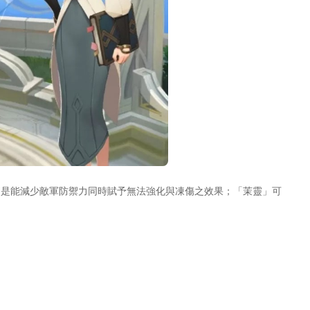
是能減少敵軍防禦力同時賦予無法強化與凍傷之效果；「茉靈」可