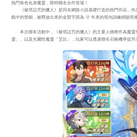
熱門角色化身魔靈，限時聯名合作登場！
《被塔詛咒的獵人》是同名網路小說基礎打造的熱門作品，作品中敘
戲中的禁錮，被釋放出來的金賢宇因為 12 年來的塔內訓練經驗而擁有
本次聯名活動中，《被塔詛咒的獵人》的主要人物將作為魔靈登場。
靈」、以及光屬性魔靈「艾比」，玩家可以透過聯名召喚機率提升