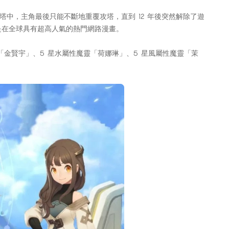
中，主角最後只能不斷地重覆攻塔，直到 12 年後突然解除了遊
n，是在全球具有超高人氣的熱門網路漫畫。
金賢宇」、5 星水屬性魔靈「荷娜琳」、5 星風屬性魔靈「茉