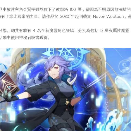
述主角金賢宇雖然攻下了教學塔 100 層，卻因為不明原因無法離開塔
了非比尋常的力量。該作品於 2020 年起刊載於 Naver Webtoo
總共有將有 4 名全新魔靈角色登場，分別為包括 5 星火屬性魔靈「
活動中使用神秘召喚書獲得。