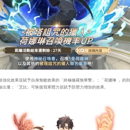
強化效果並賦予自身無敵效果的「終極修羅無華擊」；「荷娜琳 」的則
輸出量；「艾比」可恢復我軍體力並賦予防禦力增加的效果。