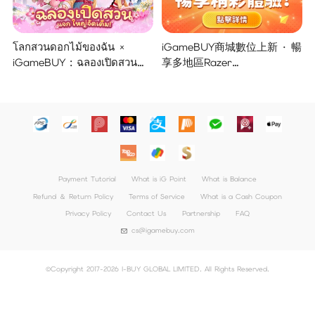
โลกสวนดอกไม้ของฉัน ×
iGameBUY商城數位上新 · 暢
iGameBUY : ฉลองเปิดสวน
享多地區Razer
แจกใหญ่จัดเต็ม !
Gold/PSN/itunes/Netflix/Am
azon/Riot Points新體驗！
Payment Tutorial
What is iG Point
What is Balance
Refund ＆ Return Policy
Terms of Service
What is a Cash Coupon
Privacy Policy
Contact Us
Partnership
FAQ
cs@igamebuy.com
©Copyright 2017-2026 I-BUY GLOBAL LIMITED. All Rights Reserved.