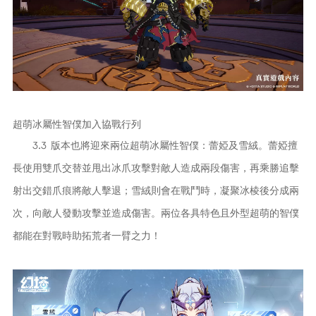
超萌冰屬性智僕加入協戰行列
3.3 版本也將迎來兩位超萌冰屬性智僕：蕾婭及雪絨。蕾婭擅
長使用雙爪交替並甩出冰爪攻擊對敵人造成兩段傷害，再乘勝追擊
射出交錯爪痕將敵人擊退；雪絨則會在戰鬥時，凝聚冰棱後分成兩
次，向敵人發動攻擊並造成傷害。兩位各具特色且外型超萌的智僕
都能在對戰時助拓荒者一臂之力！