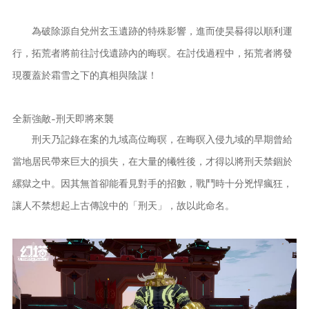
為破除源自兌州玄玉遺跡的特殊影響，進而使昊晷得以順利運
行，拓荒者將前往討伐遺跡內的晦暝。在討伐過程中，拓荒者將發
現覆蓋於霜雪之下的真相與陰謀！
全新強敵-刑天即將來襲
刑天乃記錄在案的九域高位晦暝，在晦暝入侵九域的早期曾給
當地居民帶來巨大的損失，在大量的犧牲後，才得以將刑天禁錮於
縲獄之中。因其無首卻能看見對手的招數，戰鬥時十分兇悍瘋狂，
讓人不禁想起上古傳說中的「刑天」，故以此命名。