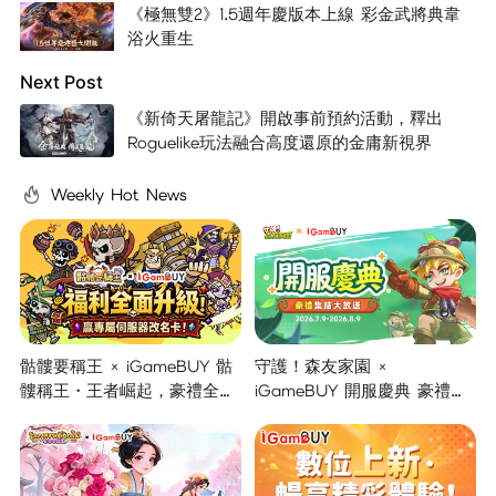
《極無雙2》1.5週年慶版本上線 彩金武將典韋
浴火重生
Next Post
《新倚天屠龍記》開啟事前預約活動，釋出
Roguelike玩法融合高度還原的金庸新視界
Weekly Hot News
骷髏要稱王 × iGameBUY 骷
守護！森友家園 ×
髏稱王・王者崛起，豪禮全面
iGameBUY 開服慶典 豪禮集
開啟！
結大放送！