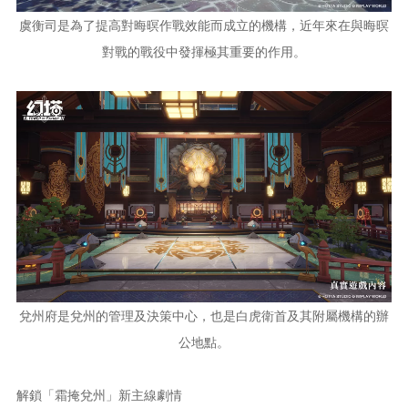
虞衡司是為了提高對晦暝作戰效能而成立的機構，近年來在與晦暝
對戰的戰役中發揮極其重要的作用。
兌州府是兌州的管理及決策中心，也是白虎衛首及其附屬機構的辦
公地點。
解鎖「霜掩兌州」新主線劇情