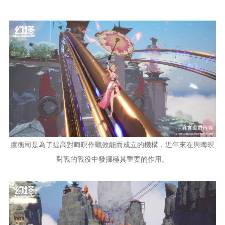
虞衡司是為了提高對晦暝作戰效能而成立的機構，近年來在與晦暝
對戰的戰役中發揮極其重要的作用。