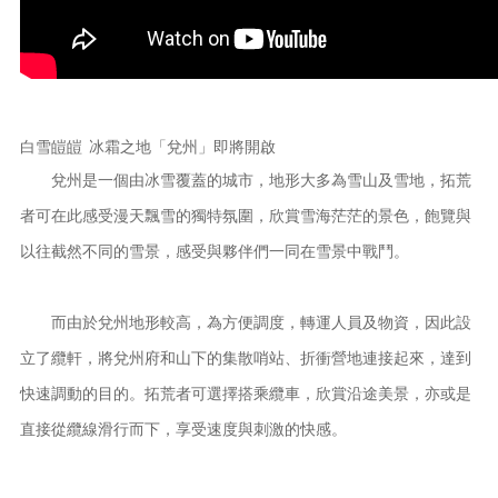
白雪皚皚 冰霜之地「兌州」即將開啟
兌州是一個由冰雪覆蓋的城市，地形大多為雪山及雪地，拓荒
者可在此感受漫天飄雪的獨特氛圍，欣賞雪海茫茫的景色，飽覽與
以往截然不同的雪景，感受與夥伴們一同在雪景中戰鬥。
而由於兌州地形較高，為方便調度，轉運人員及物資，因此設
立了纜軒，將兌州府和山下的集散哨站、折衝營地連接起來，達到
快速調動的目的。拓荒者可選擇搭乘纜車，欣賞沿途美景，亦或是
直接從纜線滑行而下，享受速度與刺激的快感。