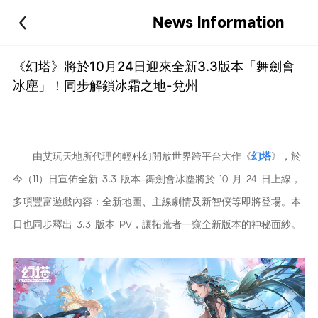
News Information
《幻塔》將於10月24日迎來全新3.3版本「舞劍會
冰塵」！同步解鎖冰霜之地-兌州
由艾玩天地所代理的輕科幻開放世界跨平台大作《
幻塔
》，於
今（11）日宣佈全新 3.3 版本-舞劍會冰塵將於 10 月 24 日上線，
多項豐富遊戲內容：全新地圖、主線劇情及新智僕等即將登場。本
日也同步釋出 3.3 版本 PV，讓拓荒者一窺全新版本的神秘面紗。