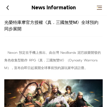
News Information
光榮特庫摩官方授權《真．三國無雙M》全球預約
同步展開
Nexon 預定在手機上推出、由台灣 NeoBards 泥巴娛樂開發的
角色收集型動作 RPG《真．三國無雙M》（Dynasty Warriors
M），宣布自即日起展開全球事前預約讓玩家申請註冊。