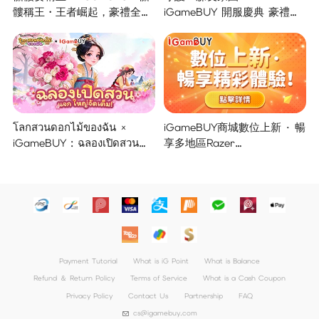
髏稱王・王者崛起，豪禮全面
iGameBUY 開服慶典 豪禮集
開啟！
結大放送！
โลกสวนดอกไม้ของฉัน ×
iGameBUY商城數位上新 · 暢
iGameBUY : ฉลองเปิดสวน
享多地區Razer
แจกใหญ่จัดเต็ม !
Gold/PSN/itunes/Netflix/Am
azon/Riot Points新體驗！
Payment Tutorial
What is iG Point
What is Balance
Refund ＆ Return Policy
Terms of Service
What is a Cash Coupon
Privacy Policy
Contact Us
Partnership
FAQ
cs@igamebuy.com