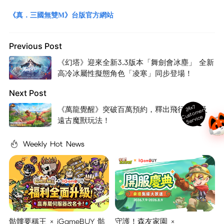
《真．三國無雙M》台版官方網站
Previous Post
《幻塔》迎來全新3.3版本「舞劍會冰塵」 全新
高冷冰屬性擬態角色「凌寒」同步登場！
Next Post
24x7
《萬龍覺醒》突破百萬預約，釋出飛行部隊及
ust
o
m
er
S
ervi
c
C
e
遠古魔獸玩法！
Weekly Hot News
骷髏要稱王 × iGameBUY 骷
守護！森友家園 ×