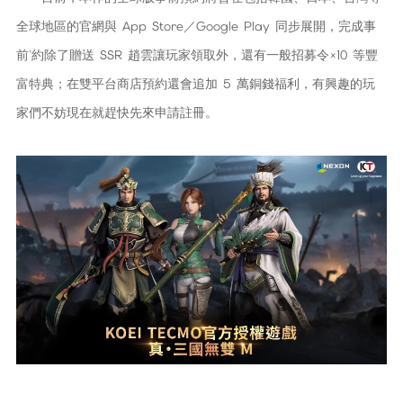
全球地區的
官網
與
App Store
／
Google Play
同步展開，完成事
前ˋ約除了贈送 SSR 趙雲讓玩家領取外，還有一般招募令×10 等豐
富特典；在雙平台商店預約還會追加 5 萬銅錢福利，有興趣的玩
家們不妨現在就趕快先來申請註冊。