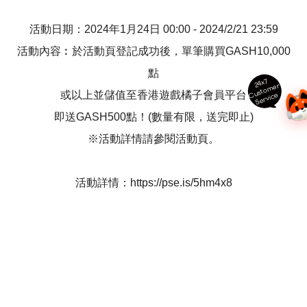
活動日期：2024年1月24日 00:00 - 2024/2/21 23:59
活動內容︰於活動頁登記成功後，單筆購買GASH10,000
點
24x7
ust
o
m
er
S
ervi
c
或以上並儲值至香港遊戲橘子會員平台
C
e
即送GASH500點！(數量有限，送完即止)
※活動詳情請參閱活動頁。
活動詳情：
https://pse.is/5hm4x8