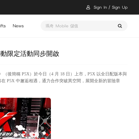
Sign In
Sign Up
瑪奇 Mobile 儲值
fts
News
醫起救世界 鼠裡逃生 儲值
聯動限定活動同步開啟
》（後簡稱 P5X）於今日（4 月 18 日）上市，P5X 以全日配版本與
在 P5X 中邂逅相遇，通力合作突破異空間，展開全新的冒險章