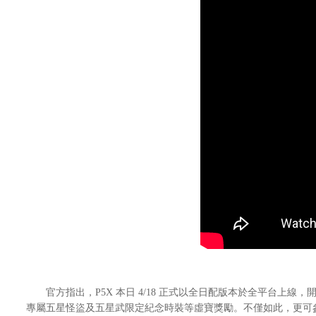
官方指出，P5X 本日 4/18 正式以全日配版本於全平台上線，開放 A
專屬五星怪盜及五星武限定紀念時裝等虛寶獎勵。不僅如此，更可參