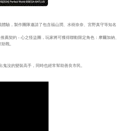
的遊戲體驗，製作團隊邀請了包含福山潤、水樹奈奈、宮野真守等知名
手推薦契約 - 心之怪盜團，玩家將可獲得聯動限定角色：摩爾加納、
家助戰。
出鬼沒的變裝高手，同時也經常幫助善良市民。