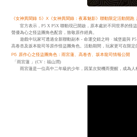
《
女神異聞錄 5
》X《
女神異聞錄：夜幕魅影
》聯動限
定活動開跑
官方表示，P5 X P5X 聯動現已開啟，原本處於不同世界的怪
聲優為心之怪盜團角色配音，致敬原作經典。
遊戲中玩家可透過全新聯動副本 - 命運交錯之時 · 城堡篇與 
高卷杏及坂本龍司等原作怪盜團角色。活動期間，玩家更可在限定的「幻
P5 原作心之怪盜團角色：雨宮蓮、高卷杏、坂本龍司情報公開
「雨宮蓮 」(CV：福山潤)
雨宮蓮是一位高中二年級的少年，因某次契機而覺醒，成為人格面