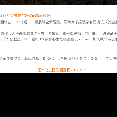
 原作配音帶來沉浸式的遊玩體驗
盜團將在 P5X 相遇，一起展開全新冒險。同時為了讓玩家有更沉浸式
P5 原作心之怪盜團成員進入異世界奮戰，攜手擊退強大的陰影。且透過新
影戲法」中，獲得 P5 原作心之怪盜團團長 - Joker，加入戰鬥為玩
具操控者。其代號為「JOKER」，初始人格面具是「亞森」，是個神
P5 原作心之怪盜團團長 - JOKER