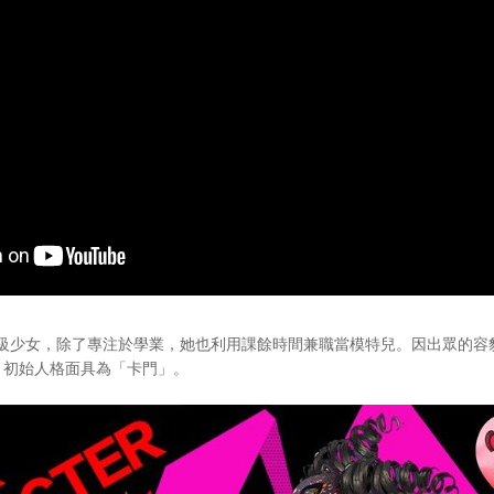
女，除了專注於學業，她也利用課餘時間兼職當模特兒。因出眾的容貌而與
，初始人格面具為「卡門」。