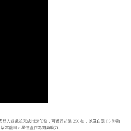
家只需登入遊戲並完成指定任務，可獲得超過 250 抽，以及自選 P5 聯動
、坂本龍司五星怪盜作為開局助力。