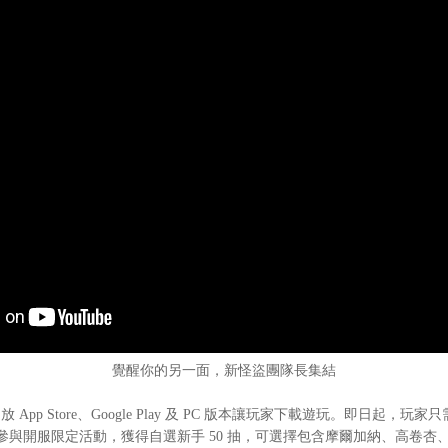
覺醒你的另一面，新怪盜團隊長集結
pp Store、Google Play 及 PC 版本讓玩家下載遊玩。即日起，玩
與開服限定活動，獲得自選新手 50 抽，可選擇包含摩爾加納、高卷杏