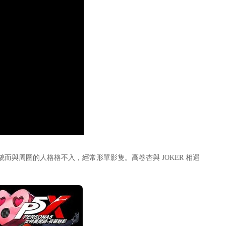
周圍的人格格不入，經常形單影隻。高卷杏與 JOKER 相遇