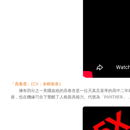
「高卷杏」(CV：水樹奈奈)
擁有四分之一美國血統的高卷杏是一位天真且直率的高中二年級少
後，也在機緣巧合下覺醒了人格面具能力。代號為「PANTHER」