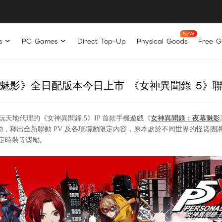
s
PC Games
Direct Top-Up
Physical Goods
Free Gi
魅影》全日配版本今日上市 《女神異聞錄 5》
艾玩天地代理的《
女神異聞錄 5
》IP 首款手機遊戲《
女神異聞錄：夜幕魅影
動，釋出全新聯動 PV 及各項聯動限定內容，原本處於不同世界的怪盜團將
限定時裝等獎勵。