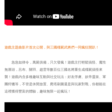
遊戲主題曲影片首次公開，與三國殭屍武將們一同瘋狂開趴！
急急如律令
，萬屍俱備，只欠發瘋！遊戲主打輕
鬆搞怪、魔性
無厘頭，呂布、關羽、趙雲等數百位三國名將重生成殭屍搞怪來
襲！遊戲内含多種趣味互動與社交玩法：好友俘虜、妖帝靈泉、軍
團狩獵等，不管是休閒放置、爬塔刷圖還是與玩家對戰，你都能在
這裡獲得豐富的體驗，趣味無限一起瘋玩！