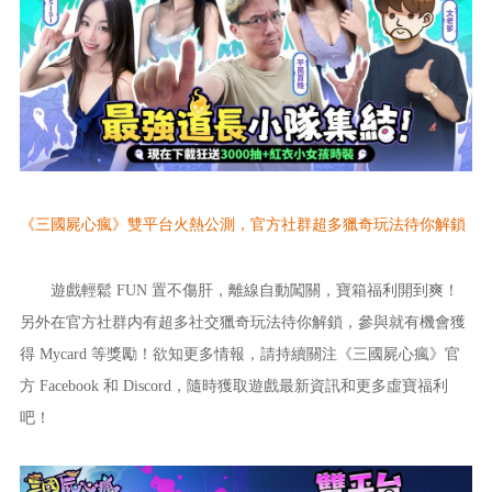
《
三國屍心瘋
》雙平
台火熱公測，官方社群超多獵奇玩法待你解鎖
遊戲輕鬆 FUN 置不傷肝，離線自動闖關，寶箱福利開到爽！
另外在官方社群内有超多社交獵奇玩法待你解鎖，參與就有機會獲
得 Mycard 等獎勵！欲知更多情
報，請持續關注《
三國屍心瘋
》官
方 F
acebook 和 Discord，隨時獲取遊戲最新資訊和更多虛寶福利
吧！