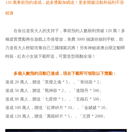
120 萬事前預約達成，超多獎勵加碼送！更多開服活動和福利不容
錯過
在各位道長大人的支持下，事前預約人數順利突破 120 萬！多
種虛寳獎勵將在遊戲上市後發放，免費 3000 抽讓你抽到手軟，助
力道長大人輕鬆培養自己三國殭屍武將！另有神秘港澳台限定貂蟬
時裝 - 紅衣小女孩下載即送，可愛造型萌翻全場！
多個人數預約活動已達成，現在下載即可領取以下獎勵：
達成 20 萬人，贈送「英傑之魂 * 5」，「骨頭袋 * 2」
達成 50 萬人，贈送「戰神鼓 * 2」，「進階丹 * 500」
達成 80 萬人，贈送「七星燈 * 1」，「玄鐵石 * 500」
達成 100 萬人，贈送「紅將碎片 * 10」，「金鏟鏟 * 10」
達成 120 萬人，贈送「萬能碎片 * 5」，「元寶 * 2000」