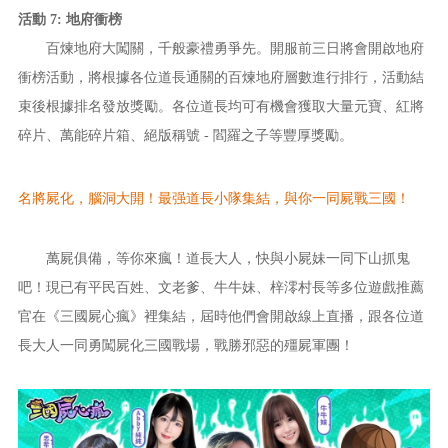
活動 7: 地府衝榜
百煉地府大闖關，千般豪禮勇爭先。開服前三日將會開啟地府
衝榜活動，將根據各位道長通關的百煉地府層數進行排行，活動結
束後根據排名發放獎勵。各位道長均可有機會獲取大量元寶、紅將
碎片、萬能碎片箱、絕版稱號 - 閻羅之子等豐厚獎勵。
名將屍化，腦洞大開！最强道長小隊集結，與你一同屍戰三國！
萬屍俱備，等你來瘋！道長大人，快與小屍妹一同下山抓鬼
吧！現已有平民百姓、文老爹、牛牛妹、梓澪村長等多位遊戲推
薦
官在《
三國屍心瘋
》裡
集結，屆時他們會開啟線上直播，跟各位道
長大人一同勇闖屍化三國戰場，戰勝邪惡的殭屍軍團！