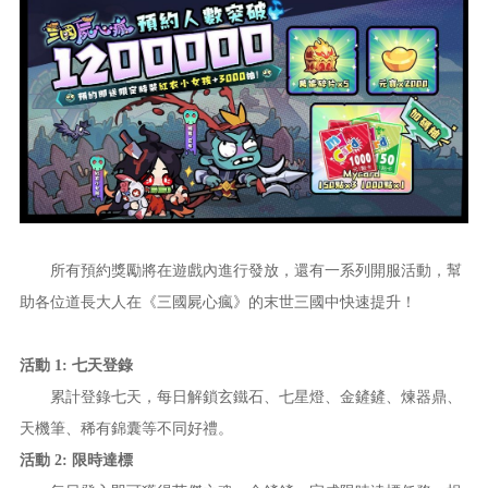
所有預約獎勵將在遊戲內進行發放，還有一系列開服活動，幫
助各位道長
大人在《
三國屍心瘋
》的末世三國中快速提升！
活動 1: 七天登錄
累計登錄七天，每日解鎖玄鐵石、七星燈、金鏟鏟、煉器鼎、
天機筆、稀有錦囊等不同好禮。
活動 2: 限時達標