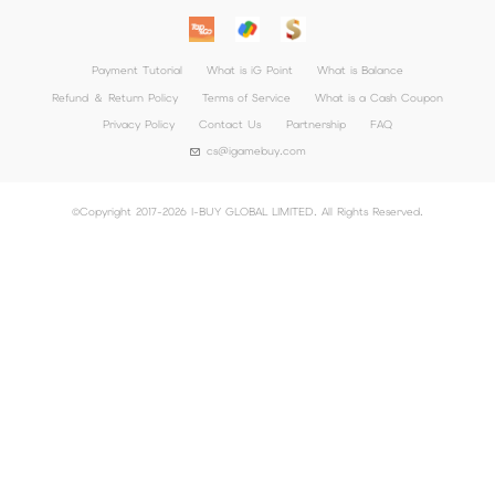
Payment Tutorial
What is iG Point
What is Balance
Refund ＆ Return Policy
Terms of Service
What is a Cash Coupon
Privacy Policy
Contact Us
Partnership
FAQ
cs@igamebuy.com
©Copyright 2017-2026 I-BUY GLOBAL LIMITED. All Rights Reserved.