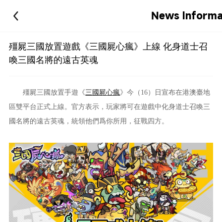
News Informa
殭屍三國放置遊戲《三國屍心瘋》上線 化身道士召
喚三國名將的遠古英魂
殭屍三國放置手
遊《
三國屍心瘋
》今（16）日宣布在
港澳臺地
區雙平台正式上線。官方表示，玩家將可在遊戲中化身道士召喚三
國名將的遠古英魂，統領他們爲你所用，征戰四方。