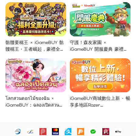
骷髏要稱王 × iGameBUY 骷
守護！森友家園 ×
髏稱王・王者崛起，豪禮全面
iGameBUY 開服慶典 豪禮集
開啟！
結大放送！
โลกสวนดอกไม้ของฉัน ×
iGameBUY商城數位上新 · 暢
iGameBUY : ฉลองเปิดสวน
享多地區Razer
แจกใหญ่จัดเต็ม !
Gold/PSN/itunes/Netflix/Am
azon/Riot Points新體驗！