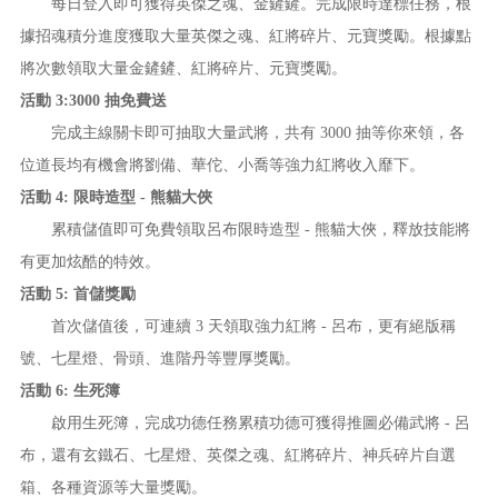
每日登入即可獲得英傑之魂、金鏟鏟。完成限時達標任務，根
據招魂積分進度獲取大量英傑之魂、紅將碎片、元寶獎勵。根據點
將次數領取大量金鏟鏟、紅將碎片、元寶獎勵。
活動 3:3000 抽免費送
完成主線關卡即可抽取大量武將，共有 3000 抽等你來領，各
位道長均有機會將劉備、華佗、小喬等強力紅將收入靡下。
活動 4: 限時造型 - 熊貓大俠
累積儲值即可免費領取呂布限時造型 - 熊貓大俠，釋放技能將
有更加炫酷的特效。
活動 5: 首儲獎勵
首次儲值後，可連續 3 天領取強力紅將 - 呂布，更有絕版稱
號、七星燈、骨頭、進階丹等豐厚獎勵。
活動 6: 生死簿
啟用生死簿，完成功德任務累積功德可獲得推圖必備武將 - 呂
布，還有玄鐵石、七星燈、英傑之魂、紅將碎片、神兵碎片自選
箱、各種資源等大量獎勵。