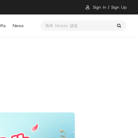
Sign In
Sign Up
fts
News
瑪奇 Mobile 儲值