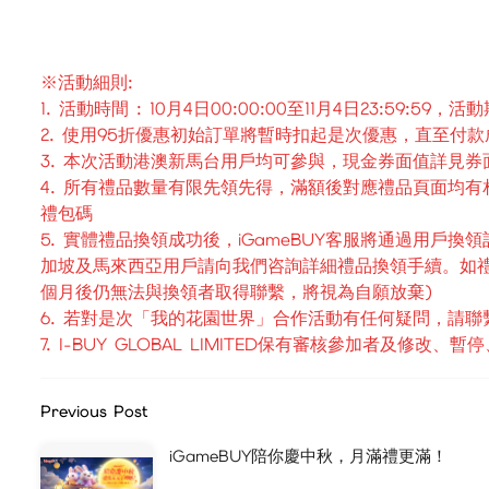
※活動細則:
1. 活動時間 : 10月4日00:00:00至11月4日23
2. 使用95折優惠初始訂單將暫時扣起是次優惠，直至
3. 本次活動港澳新馬台用戶均可參與，現金券面值詳見券
4. 所有禮品數量有限先領先得，滿額後對應禮品頁面均有相關
禮包碼
5. 實體禮品換領成功後，iGameBUY客服將通過用戶
加坡及馬來西亞用戶請向我們咨詢詳細禮品換領手續。如禮
個月後仍無法與換領者取得聯繫，將視為自願放棄)
6. 若對是次「我的花園世界」合作活動有任何疑問，請聯繫我
7. I-BUY GLOBAL LIMITED保有審核參加者及修
Previous Post
iGameBUY陪你慶中秋，月滿禮更滿！