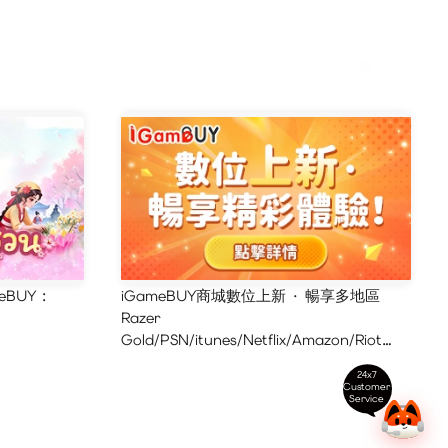
eBUY :
iGameBUY商城數位上新 · 暢享多地區
Razer
Gold/PSN/itunes/Netflix/Amazon/Riot
Points新體驗！
24x7
Customer
Service