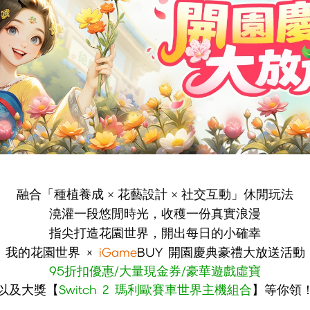
融合「種植養成 × 花藝設計 × 社交互動」休閒玩法
澆灌一段悠閒時光，收穫一份真實浪漫
指尖打造花園世界，開出每日的小確幸
我的花園世界 ×
iGame
BUY 開園慶典豪禮大放送活動
95折扣優惠/
大量現金券/豪華遊戲虛寶
以及大獎【
Switch 2 瑪利歐賽車世界主機組合
】等你領