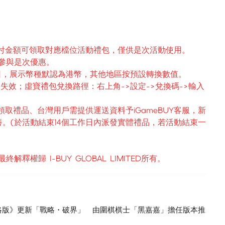
Y會員支付實付金額可領取對應檔位活動禮包，僅供是次活動使用。
再參與是次優惠。
2日，展示幣種默認為港幣，其他地區按預設轉換數值。
 失效；
虛寶禮包兌換路徑：
右上角->設定->兌換碼->輸入
領取禮品、台灣用戶需提供運送資料予iGameBUY客服，新
。(於活動結束14個工作日內派發實體禮品，若活動結束一
釋權歸 I-BUY GLOBAL LIMITED所有。
略版》更新「戰略・破界」 由圍棋棋士「黑嘉嘉」擔任版本推