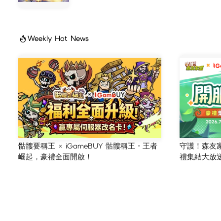
Weekly Hot News
骷髏要稱王 × iGameBUY 骷髏稱王・王者
守護！森友家園
崛起，豪禮全面開啟！
禮集結大放