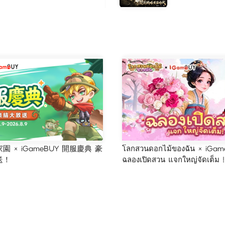
 × iGameBUY 開服慶典 豪
โลกสวนดอกไม้ของฉัน × iGam
送！
ฉลองเปิดสวน แจกใหญ่จัดเต็ม !