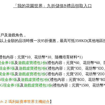
「我的花園世界」九折儲值&禮品領取入口
用戶及遊戲角色，
3.8SGD以上金額的品項時獲一次95折優惠，最高可抵35HKD(其他地區
(禮包內容：元寶*10、花坊幣*10、隨機培育材料*1）
現金券1張
及
遊戲虛寶
禮包1份
(禮包內容：元寶*60、花坊幣*60
G現金券
1張
及
遊戲虛寶
禮包1份
(禮包內容：元寶*100、花坊幣*10
G現金券
1張
及
遊戲虛寶
禮包1份
(禮包內容：元寶*200、花坊幣*20
G現金券1張
及
遊戲虛寶
禮包1份
(禮包內容：元寶*800、花坊幣*80
iG現金券1張
及
遊戲虛寶
禮包1份
(禮包內容：元寶*1500、花坊幣*
tch 2 瑪利歐賽車世界
主機組合
】