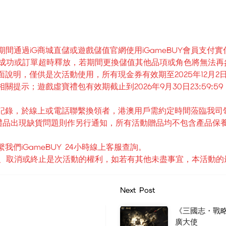
:59:59，活動期間通過iG商城直儲或遊戲儲值官網使用iGameBU
付款成功或訂單超時釋放，若期間更換儲值其他品項或角色將無法
面說明，僅供是次活動使用，所有現金券有效期至2025年12月
提示；遊戲虛寶禮包有效期截止到2026年9月30日23:59:59
換領記錄，於線上或電話聯繫換領者，港澳用戶需約定時間蒞臨我司
品出現缺貨問題則作另行通知，所有活動贈品均不包含產品保養
們iGameBUY 24小時線上客服查詢。
改、暫停、取消或終止是次活動的權利，如若有其他未盡事宜，本活動的最終解
Next Post
《三國志・戰
廣大使