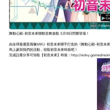
舞動心願-初音未來聯動音舞遊戲 5月18日閃耀登場！
由全球最優質偶像MIKU 初音未來聯手打造的《舞動心願-初音未
馬上參與我們的活動，領取初音未來時裝吧！
完成註冊分享可領取【初音未來】時裝：http://wdxy.gamedreamer.com