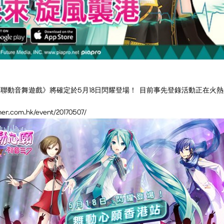
來聯動音舞遊戲》將確定於5月18日閃耀登場！ 目前事先登錄活動正在
.hk/event/20170507/