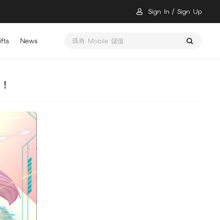
Sign In
Sign Up
fts
News
瑪奇 Mobile 儲值
場！