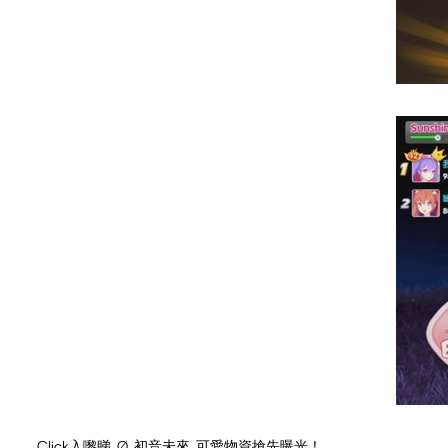
Click入嚟睇 Ø 初音未來 可愛物資搶先曝光！