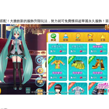
種搭配！大膽創新的服飾升階玩法，努力就可免費獲得超華麗永久服飾！當