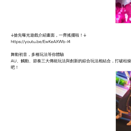
↓搶先曝光遊戲介紹畫面，一齊搖擺啦！↓
https://youtu.be/EwKeAXWb-I4
舞動初音，多種玩法等你體驗
AU、觸動、節奏三大傳統玩法與創新的綜合玩法相結合，打破枯
吧！