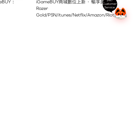
24x7
eBUY :
iGameBUY商城數位上新 · 暢享多地區
Customer
Service
Razer
Gold/PSN/itunes/Netflix/Amazon/Riot
Points新體驗！