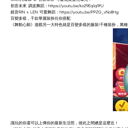
初音未來 調皮舞蹈：https://youtu.be/ko29Eq1q9fU
鏡音RIN x LEN 可愛舞蹈：https://youtu.be/PPZG_vNo8Hg
百變多樣，千款華麗裝扮任你搭配
《舞動心願》遊戲另一大特色就是百變多樣的服裝!千種裝扮，萬
識玩的你還可以上傳你的最新生活照，彼此之間總是這麼近！