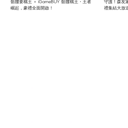
骷髏要稱王 × iGameBUY 骷髏稱王・王者
守護！森友家園
崛起，豪禮全面開啟！
禮集結大放