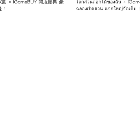
 × iGameBUY 開服慶典 豪
โลกสวนดอกไม้ของฉัน × iGam
送！
ฉลองเปิดสวน แจกใหญ่จัดเต็ม !