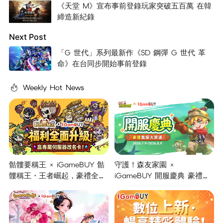
《天堂 M》宣布事前登錄玩家突破五百萬 在韓
締造新紀錄
Next Post
「G 世代」系列最新作《SD 鋼彈 G 世代 革
命》在台同步開始事前登錄
Weekly Hot News
骷髏要稱王 × iGameBUY 骷
守護！森友家園 ×
髏稱王・王者崛起，豪禮全面
iGameBUY 開服慶典 豪禮集
開啟！
結大放送！