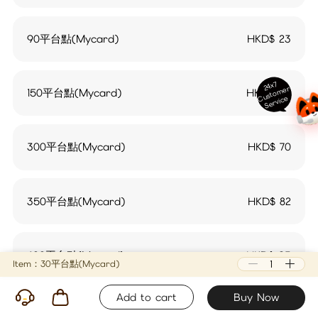
90平台點(Mycard)
HKD$
23
24x7
ust
o
m
er
S
ervi
c
150平台點(Mycard)
HKD$
36
C
e
300平台點(Mycard)
HKD$
70
350平台點(Mycard)
HKD$
82
400平台點(Mycard)
HKD$
93
Item：30平台點(Mycard)
Add to cart
Buy Now
450平台點(Mycard)
HKD$
103