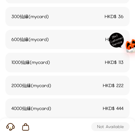
300仙緣(mycard)
HKD$
36
24x7
ust
o
m
er
S
ervi
c
600仙緣(mycard)
HKD$
70
C
e
1000仙緣(mycard)
HKD$
113
2000仙緣(mycard)
HKD$
222
4000仙緣(mycard)
HKD$
444
Not Available
6000仙緣(mycard)
HKD$
666