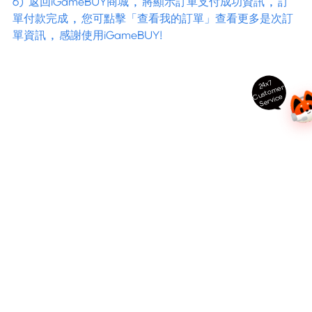
6) 返回iGameBUY商城 , 將顯示訂單支付成功資訊 , 訂
單付款完成 , 您可點擊「查看我的訂單」查看更多是次訂
單資訊 , 感謝使用iGameBUY!
24x7
ust
o
m
er
S
ervi
c
C
e