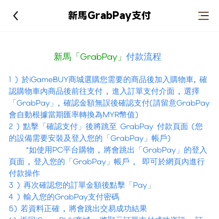
新馬GrabPay支付
新馬「
GrabPay」
付款
流程
1 ) 於iGameBUY商城選購您需要的商品後加入購物車, 確
認
購物車內商品後前往支付 , 進入訂單支付介面 , 選擇
「
GrabPay
」, 確認金額無誤後確認支付(請留意GrabPay
會自動根據當期匯率轉換為MYR幣值)
2 ) 點擊「確認支付」後將跳至
GrabPay 付款
頁面 (您
的設備需要安裝及登入您的「
GrabPay
」帳戶)
*如使用PC平台購物 , 將會跳出「
GrabPay
」的登入
頁面 , 登入您的「
GrabPay
」帳戶 , 即可於網頁內進行
付款操作
3 ) 再次確認您的訂單金額後點擊
「
Pay
」
4 ) 輸入您的GrabPay支付密碼
5) 若資料正確 , 將會跳出交易成功結果