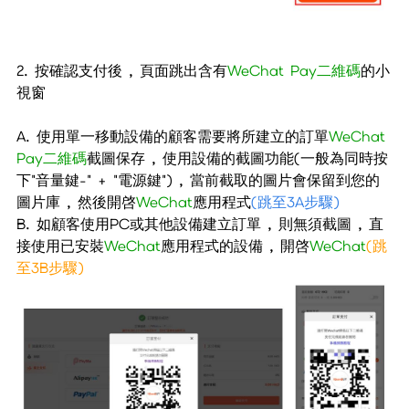
2. 按確認支付後 , 頁面跳出含有
WeChat Pay二維碼
的小
視窗
A. 使用單一移動設備的顧客需要將所建立的訂單
WeChat
Pay二維碼
截圖保存 , 使用設備的截圖功能(一般為同時按
下"音量鍵-" + "電源鍵") , 當前截取的圖片會保留到您的
圖片庫 , 然後開啓
WeChat
應用程式
(跳至3A步驟)
B. 如顧客使用PC或其他設備建立訂單 , 則無須截圖 , 直
接使用已安裝
WeChat
應用程式的設備 , 開啓
WeChat
(跳
至3B步驟)