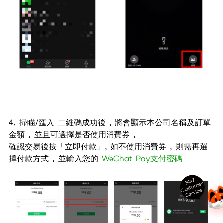
4. 掃瞄
/
匯入 二維碼成功後 , 將會顯示本公司名稱及訂單
金額 , 並且可選擇是否使用消費券 ,
確認交易後按「立即付款」, 如不使用消費券 , 則需再選
擇付款方式 , 並輸入您的
WeChat Pay
支付密碼
24x7
ust
o
m
er
S
ervi
c
C
e