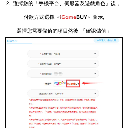
2. 選擇您的
「
手機平台、伺服器及遊戲角色
」
後 ,
付款方式選擇 <
iGame
BUY
> 圖示,
選擇您需要儲值的項目然後 「確認儲值」