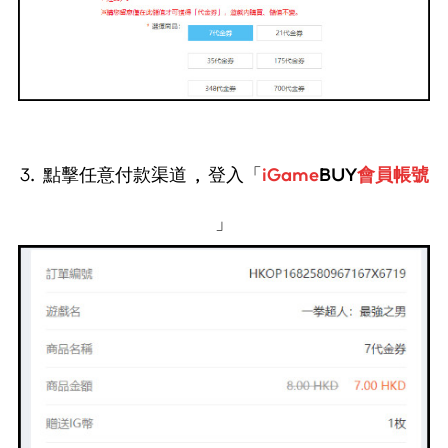
3. 點擊任意付款渠道 , 登入
「
iGame
BUY
會員帳號
」