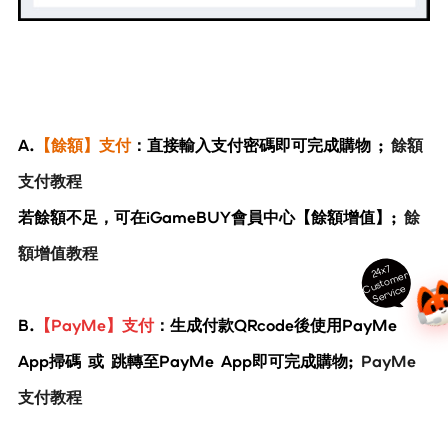
A.
【餘額】支付
：直接輸入支付密碼即可完成購物 ;
餘額
支付教程
若餘額不足，可在iGameBUY會員中心【餘額增值】;
餘
額增值教程
24x7
ust
o
m
er
S
ervi
c
C
e
B.
【PayMe】支付
：生成付款QRcode後使用PayMe
App掃碼 或 跳轉至PayMe App即可完成購物;
PayMe
支付教程