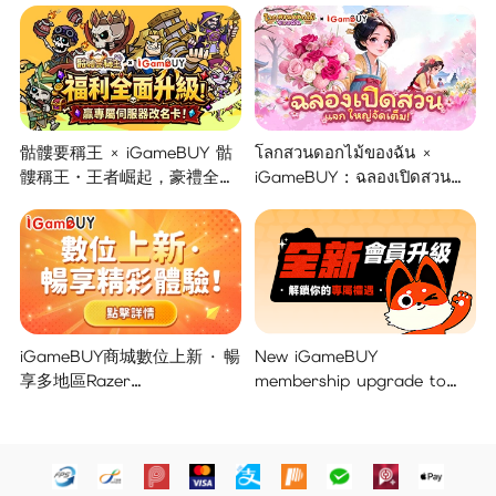
骷髏要稱王 × iGameBUY 骷
โลกสวนดอกไม้ของฉัน ×
髏稱王・王者崛起，豪禮全面
iGameBUY : ฉลองเปิดสวน
開啟！
แจกใหญ่จัดเต็ม !
iGameBUY商城數位上新 · 暢
New iGameBUY
享多地區Razer
membership upgrade to
Gold/PSN/itunes/Netflix/Am
unlock your exclusive
azon/Riot Points新體驗！
benefits!