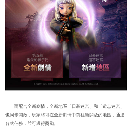
24x7
ust
o
m
er
S
ervi
c
C
e
而配合全新劇情，全新地區「日暮迷宮」和「遺忘迷宮」
也同步開啟，玩家將可在全新劇情中前往新開放的地區，通過
各式任務，並可獲得獎勵。