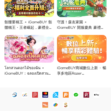
骷髏要稱王 × iGameBUY 骷
守護！森友家園 ×
髏稱王・王者崛起，豪禮全面
iGameBUY 開服慶典 豪禮集
開啟！
結大放送！
โลกสวนดอกไม้ของฉัน ×
iGameBUY商城數位上新 · 暢
iGameBUY : ฉลองเปิดสวน
享多地區Razer
แจกใหญ่จัดเต็ม !
Gold/PSN/itunes/Netflix/Am
azon/Riot Points新體驗！