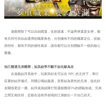
遊戲裡除了可以自由闖蕩，仗劍逍遙，不論男俠還是女俠，都
有共同可供自由選擇的職業角色，分別擁有不同的職業定位，技能
與特性，都有不同的個性風采，讓你都可以分別體驗不一樣的核心
樂趣。
知己難遇兄弟難尋，如其紛爭不斷不如化敵為友
在遊戲結拜系統中，玩家與好友可以在 NPC 的主持下，舉行
莊重的結拜儀式，拜關公喝結義酒，宣誓結為異性的兄弟，從此好
友關係更近一層。結拜成員組隊打怪還能獲得5%的經驗加成。兄弟
之間互相扶持，定能在這秩序崩塌的江湖創出一片自己的天。