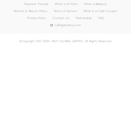
Payment Tutorial
What is iG Point
What is Balance
Refund ＆ Return Policy
Terms of Service
What is a Cash Coupon
Privacy Policy
Contact Us
Partnership
FAQ
cs@igamebuy.com
©Copyright 2017-2026 I-BUY GLOBAL LIMITED. All Rights Reserved.