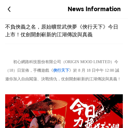
News Information
不負俠義之名，原始曠世武俠夢《俠行天下》今日
上市！仗劍開創嶄新的江湖傳說與真義
初心網路科技股份有限公司（ORIGIN MOOD LIMITED）今
（18）日宣佈，手機遊戲《
俠行天下
》於 8 月 18 日中午 12:00 誠
邀你加入自由闖蕩、決戰情仇，仗劍開創嶄新的江湖傳說與真義！