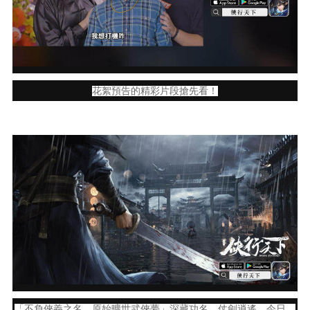
花絮預告的精彩片段搶先看！
「不負俠義之名，原始曠世武俠夢」深藏功名，仗劍逍遙，今日，