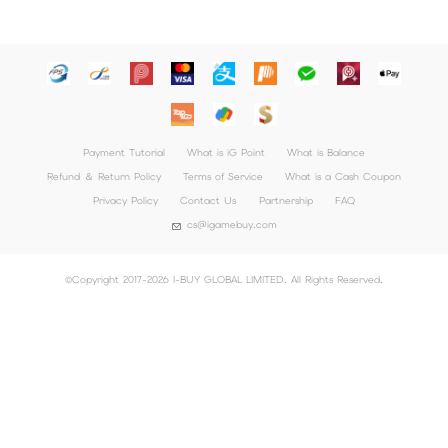
แจกใหญ่จัดเต็ม !
Gold/PSN/itunes/Netflix/Am
azon/Riot Points新體驗！
Payment Tutorial
What is iG Point
What is Balance
Refund ＆ Return Policy
Terms of Service
What is a Cash Coupon
Privacy Policy
Contact Us
Partnership
FAQ
cs@igamebuy.com
©Copyright 2017-2026 I-BUY GLOBAL LIMITED. All Rights Reserved.