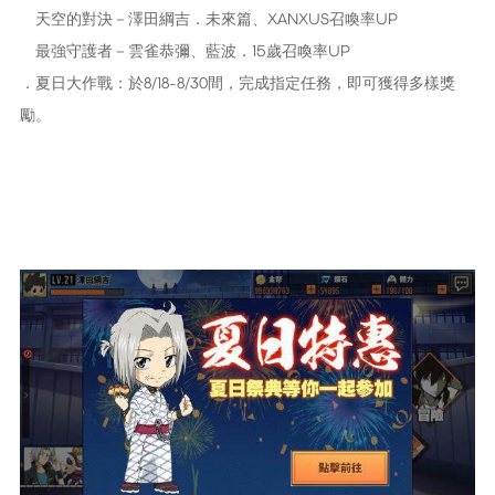
天空的對決－澤田綱吉．未來篇、XANXUS召喚率UP
最強守護者－雲雀恭彌、藍波．15歲召喚率UP
．夏日大作戰：於8/18-8/30間，完成指定任務，即可獲得多樣獎
勵。