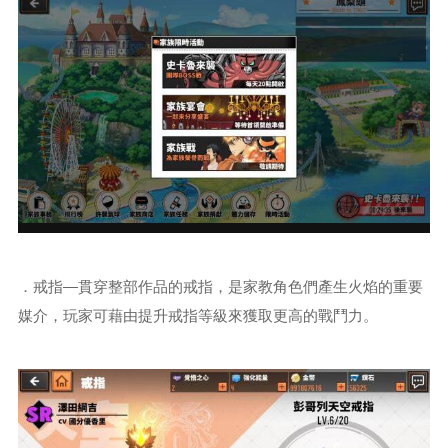
．戒指—貫穿整部作品的戒指，是家教角色們產生火焰的重要
媒介，玩家可藉由提升戒指等級來獲取更高的戰鬥力。