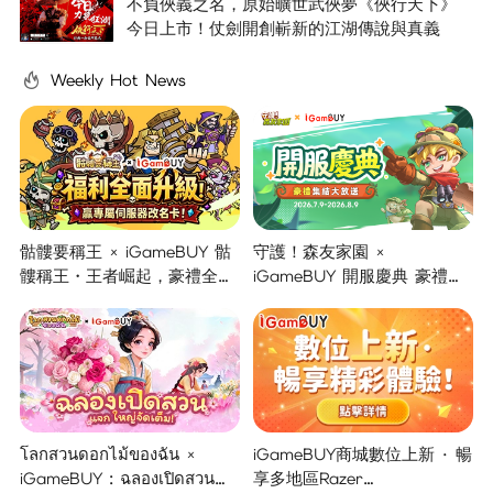
不負俠義之名，原始曠世武俠夢《俠行天下》
今日上市！仗劍開創嶄新的江湖傳說與真義
Weekly Hot News
骷髏要稱王 × iGameBUY 骷
守護！森友家園 ×
髏稱王・王者崛起，豪禮全面
iGameBUY 開服慶典 豪禮集
開啟！
結大放送！
โลกสวนดอกไม้ของฉัน ×
iGameBUY商城數位上新 · 暢
iGameBUY : ฉลองเปิดสวน
享多地區Razer