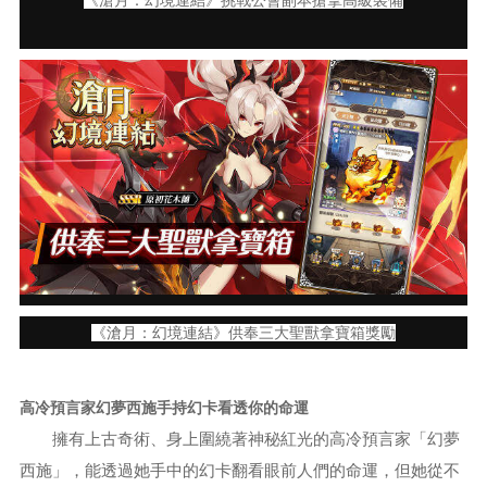
《滄月：幻境連結》挑戰公會副本搶拿高級裝備
《滄月：幻境連結》供奉三大聖獸拿寶箱獎勵
高冷預言家幻夢西施手持幻卡看透你的命運
擁有上古奇術、身上圍繞著神秘紅光的高冷預言家「幻夢
西施」，能透過她手中的幻卡翻看眼前人們的命運，但她從不