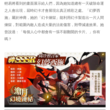
輕易將看到的畫面展示給人們，因為她知道總有一天破除命運
之人會出現，屆時幻卡才會展現出真正精彩之處。「幻夢西
施」屬於神裔，她的「幻卡煉獄」能利用幻卡製造出一片人間
煉獄，對範圍內敵人造成大量的法術傷害，附帶減速效果。她
曾說過：「每個人心中都會有一張不願翻開的卡片。」你有
嗎？