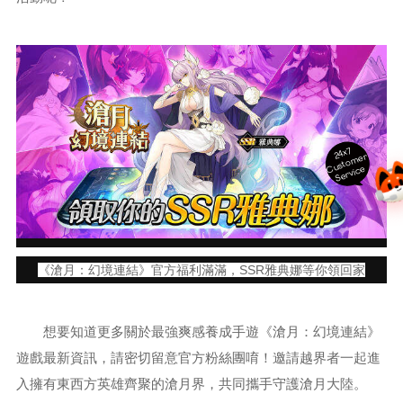
24x7
ust
o
m
er
S
ervi
c
C
e
《滄月：幻境連結》官方福利滿滿，SSR雅典娜等你領回家
想要知道更多關於最強爽感養成手遊《滄月：幻境連結》
遊戲最新資訊，請密切留意官方粉絲團唷！邀請越界者一起進
入擁有東西方英雄齊聚的滄月界，共同攜手守護滄月大陸。