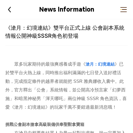
News Information
《滄月：幻境連結》雙平台正式上線 公會副本系統
情報公開神級SSSR角色初登場
眾多玩家期待的最強爽感養成手遊《
滄月：幻境連結
》已
於雙平台火熱上線，同時推出福利滿滿的七日登入送好禮活
動，完成指定條件的越界者就能把 SSR 雅典娜收入囊中。此
外，官方釋出「公會」系統情報，並公開高冷預言家「幻夢西
施」和暗黑神秘男「渾天哪吒」兩位神級 SSSR 角色資訊，喜
愛《滄月：幻境連結》的玩家千萬不要錯過最新消息哦！
挑戰公會副本搶拿高級裝備供奉聖獸拿寶箱
在滄月中想要集結眾人力量一起對
抗虛無，就一定要加入