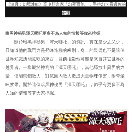
《滄月：幻境連結》高冷預言家「幻夢西施」，手持幻卡看透你的
命運
暗黑神秘男渾天哪吒更多不為人知的情報等你來挖掘
關於暗黑神秘男「渾天哪吒」的資訊，實在是少之又少，
只知道他的戰鬥力是登峰造極的級別，身上的裝備也不是這個
世界知識所能駕馭的東西，目前推斷他可能是來自其它世界的
越界者。一樣屬於神裔的「渾天哪吒」，當他釋放出異界的力
量，便能禁錮敵人，對範圍內敵人造成大量物理傷害，附帶暈
眩效果。關於這位暗黑神秘男「渾天哪吒」，似乎有更多不為
人知的情報等著大家挖掘。