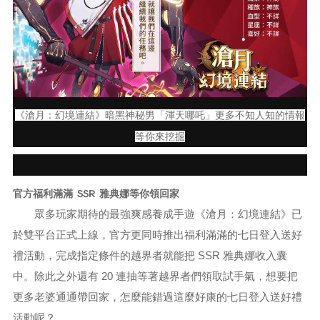
《滄月：幻境連結》暗黑神秘男「渾天哪吒」更多不知人知的情報
等你來挖掘
官方福利滿滿 SSR 雅典娜等你領回家
眾多玩家期待的最強爽感養成手遊《滄月：幻境連結》已
於雙平台正式上線，官方更同時推出福利滿滿的七日登入送好
禮活動，完成指定條件的越界者就能把 SSR 雅典娜收入囊
中。除此之外還有 20 連抽等著越界者們領取試手氣，想要把
更多老婆通通帶回家，怎麼能錯過這麼好康的七日登入送好禮
活動呢？