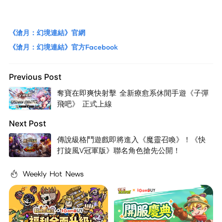
《滄月：幻境連結》官網
《滄月：幻境連結》官方Facebook
Previous Post
奪寶在即爽快射擊 全新療愈系休閒手遊《子彈
飛吧》 正式上線
Next Post
傳說級格鬥遊戲即將進入《魔靈召喚》！《快
打旋風V冠軍版》聯名角色搶先公開！
Weekly Hot News