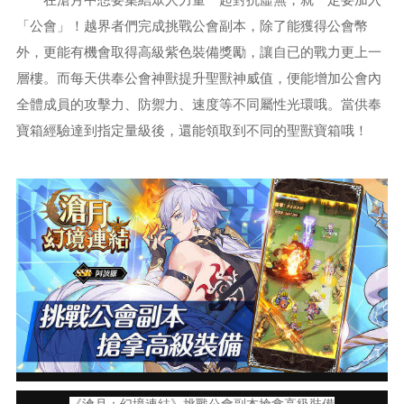
「公會」！越界者們完成挑戰公會副本，除了能獲得公會幣
外，更能有機會取得高級紫色裝備獎勵，讓自已的戰力更上一
層樓。而每天供奉公會神獸提升聖獸神威值，便能增加公會內
全體成員的攻擊力、防禦力、速度等不同屬性光環哦。當供奉
寶箱經驗達到指定量級後，還能領取到不同的聖獸寶箱哦！