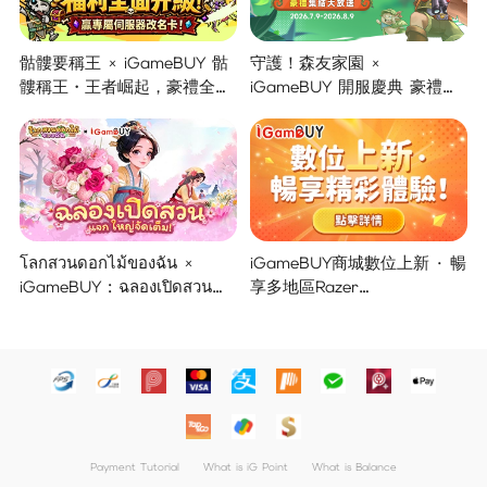
骷髏要稱王 × iGameBUY 骷
守護！森友家園 ×
髏稱王・王者崛起，豪禮全面
iGameBUY 開服慶典 豪禮集
開啟！
結大放送！
โลกสวนดอกไม้ของฉัน ×
iGameBUY商城數位上新 · 暢
iGameBUY : ฉลองเปิดสวน
享多地區Razer
แจกใหญ่จัดเต็ม !
Gold/PSN/itunes/Netflix/Am
azon/Riot Points新體驗！
Payment Tutorial
What is iG Point
What is Balance