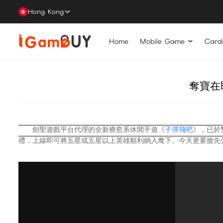
Hong Kong
Home
Mobile Game
Card
奪寶在
劍聖遊戲平台代理的全新療愈系休閒手遊《
子彈飛吧
》，已於
禮，上線即可將五星或五星以上英雄順利納入麾下。今天更要搶先