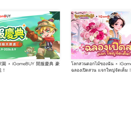
 × iGameBUY 開服慶典 豪
โลกสวนดอกไม้ของฉัน × iGam
送！
ฉลองเปิดสวน แจกใหญ่จัดเต็ม !