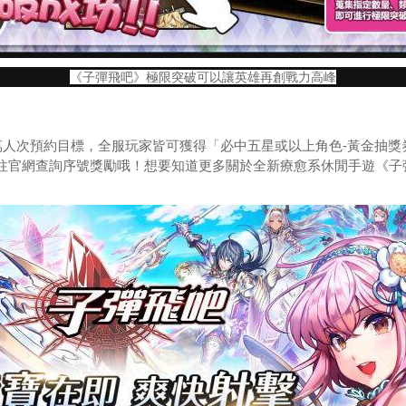
《子彈飛吧》極限突破可以讓英雄再創戰力高峰
萬人次預約目標，全服玩家皆可獲得「必中五星或以上角色-黃金抽
往官網查詢序號獎勵哦！想要知道更多關於全新療愈系休閒手遊《子