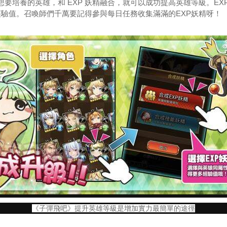
養的英雄，和 EXP 妖精融合，就可以成功提高英雄等級。EX
經驗值。召喚師們千萬要記得參與每日任務收集滿滿的EXP妖精呀！
《子彈飛吧》提升英雄等級是增加實力最簡單的途徑