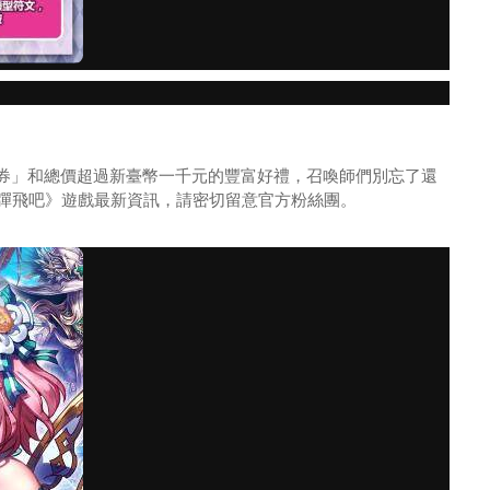
獎券」和總價超過新臺幣一千元的豐富好禮，召喚師們別忘了還
彈飛吧》遊戲最新資訊，請密切留意官方粉絲團。