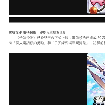
奪寶在即 爽快射擊 即刻入主影石世界
《子彈飛吧》已於雙平台正式上線，事前預約已達成 30 
有「個人電話預約獎勵」和「子彈練習場專屬獎勵」，記得前