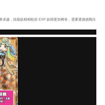
越，技能妖精相較於 EXP 妖精更加稀有，需要透過挑戰任