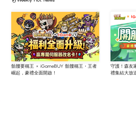
骷髏要稱王 × iGameBUY 骷髏稱王・王者
守護！森友家園
崛起，豪禮全面開啟！
禮集結大放