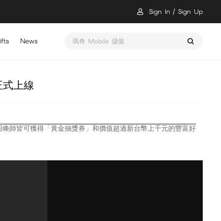
Sign In
Sign Up
fts
News
瑪奇 Mobile 儲值
正式上線
服召喚師皆可獲得「黃金抽獎券」和價值超過新台幣上千元的豐富好