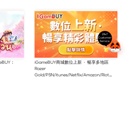
24x7
Customer
Service
eBUY :
iGameBUY商城數位上新 · 暢享多地區
Razer
Gold/PSN/itunes/Netflix/Amazon/Riot
Points新體驗！