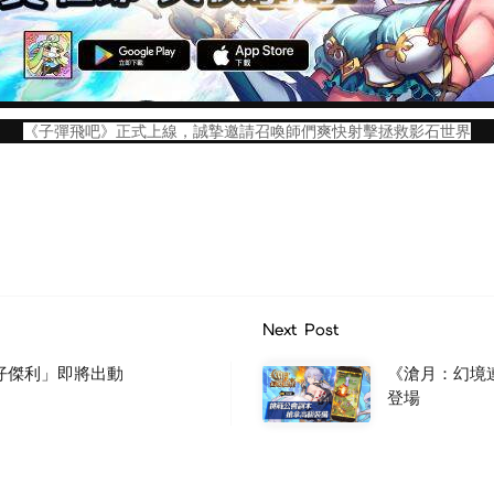
《子彈飛吧》正式上線，誠摯邀請召喚師們爽快射擊拯救影石世界
Next Post
仔傑利」即將出動
《滄月：幻境
登場