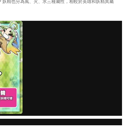
P 妖精也分為風、火、水三種屬性，相較於英雄和妖精異屬